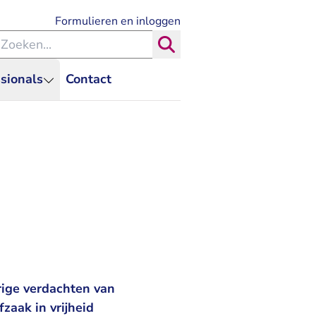
- U verlaat Rechtspraak.nl
Formulieren en inloggen
eken binnen de Rechtspraak
Zoeken
sionals
Contact
rige verdachten van
zaak in vrijheid