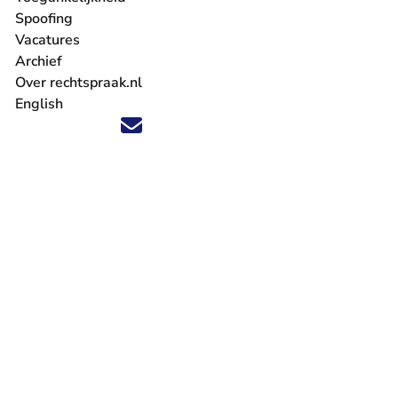
Spoofing
Vacatures
- U verlaat Rechtspraak.nl
Archief
Over rechtspraak.nl
English
Volg ons op X (Twitter) - U verlaat Rechtspraak.nl
Volg ons op Facebook - U verlaat Rechtspraak.nl
Volg ons op Instagram - U verlaat Rechtspraak.nl
Volg ons op Youtube - U verlaat Rechtspraak.nl
Volg ons op LinkedIn - U verlaat Rechtspraak.n
'Blijf op de hoogte' nieuwsbrief - U verlaat