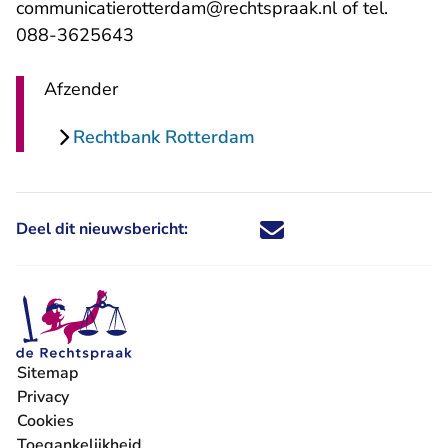
- U verlaat R
communicatierotterdam@rechtspraak.nl
of tel.
088-3625643
Afzender
Rechtbank Rotterdam
Deel dit nieuwsbericht:
Deel dit nieuwsbericht via X - U 
Deel dit nieuwsbericht via Fa
Deel dit nieuwsbericht via
Deel dit nieuwsbericht
Sitemap
Privacy
Cookies
Toegankelijkheid