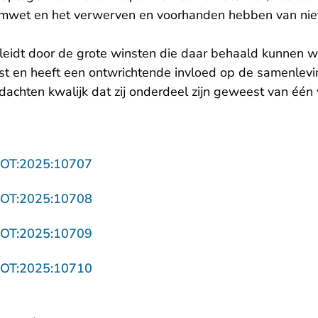
iumwet en het verwerven en voorhanden hebben van ni
 leidt door de grote winsten die daar behaald kunnen w
last en heeft een ontwrichtende invloed op de samenlev
dachten kwalijk dat zij onderdeel zijn geweest van één 
- U verlaat Rechtspraak.nl
ROT:2025:10707
- U verlaat Rechtspraak.nl
ROT:2025:10708
- U verlaat Rechtspraak.nl
ROT:2025:10709
- U verlaat Rechtspraak.nl
ROT:2025:10710