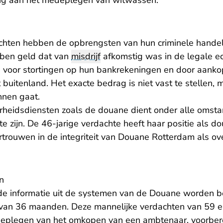
dig aan het medeplegen van witwassen.
achten hebben de opbrengsten van hun criminele hand
bben geld dat van
misdrijf
afkomstig was in de legale e
n voor stortingen op hun bankrekeningen en door aanko
buitenland. Het exacte bedrag is niet vast te stellen, m
nnen gaat.
verheidsdiensten zoals de douane dient onder alle oms
te zijn. De 46-jarige verdachte heeft haar positie als do
rtrouwen in de integriteit van Douane Rotterdam als ov
n
e informatie uit de systemen van de Douane worden b
van 36 maanden. Deze mannelijke verdachten van 59 e
deplegen van het omkopen van een ambtenaar, voorber