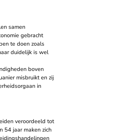
elen samen
conomie gebracht
pen te doen zoals
aar duidelijk is wel
tandigheden boven
uanier misbruikt en zij
erheidsorgaan in
eiden veroordeeld tot
n 54 jaar maken zich
eidingshandelingen