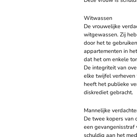
Deze vrouw is schul
Witwassen
De vrouwelijke verd
witgewassen. Zij he
door het te gebruike
appartementen in het 
dat het om enkele to
De integriteit van o
elke twijfel verheven 
heeft het publieke ve
diskrediet gebracht.
Mannelijke verdachte
De twee kopers van d
een gevangenisstraf 
schuldig aan het me