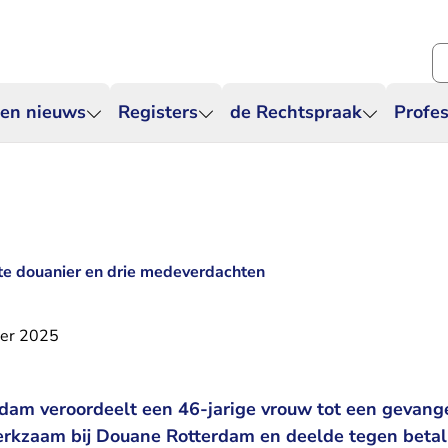
Zo
 en nieuws
Registers
de Rechtspraak
Profes
pte douanier en drie medeverdachten
er 2025
dam veroordeelt een 46-jarige vrouw tot een gevange
kzaam bij Douane Rotterdam en deelde tegen betali