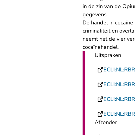
in de zin van de Op
gegevens.
De handel in cocaïne
criminaliteit en over
neemt het de vier ver
cocaïnehandel.
Uitspraken
ECLI:NL:RB
ECLI:NL:RB
ECLI:NL:RB
ECLI:NL:RB
Afzender