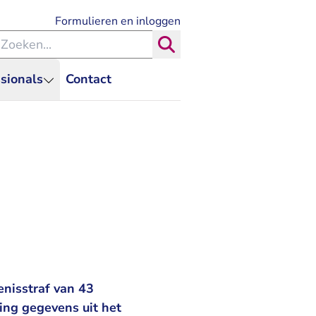
- U verlaat Rechtspraak.nl
Formulieren en inloggen
eken binnen de Rechtspraak
Zoeken
sionals
Contact
nisstraf van 43
ng gegevens uit het