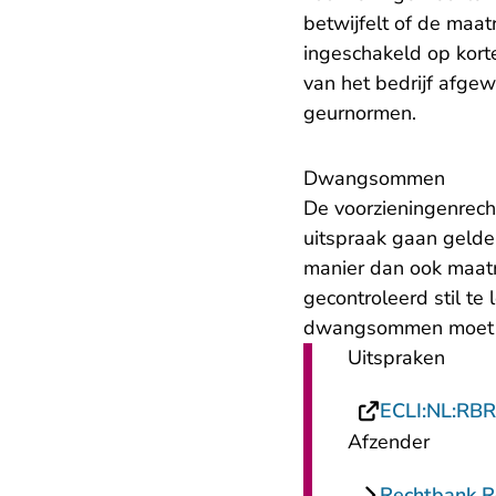
betwijfelt of de maa
ingeschakeld op korte
van het bedrijf afge
geurnormen.
Dwangsommen
De voorzieningenrech
uitspraak gaan gelde
manier dan ook maatr
gecontroleerd stil te
dwangsommen moet be
Uitspraken
ECLI:NL:RB
Afzender
Rechtbank 