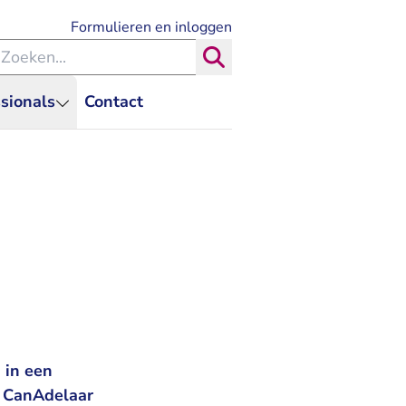
- U verlaat Rechtspraak.nl
Formulieren en inloggen
eken binnen de Rechtspraak
Zoeken
sionals
Contact
 in een
f CanAdelaar