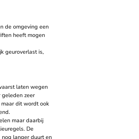
t in de omgeving een
riften heeft mogen
k geuroverlast is,
waarst laten wegen
r geleden zeer
n maar dit wordt ook
kend.
elen maar daarbij
lieuregels. De
e nog langer duurt en