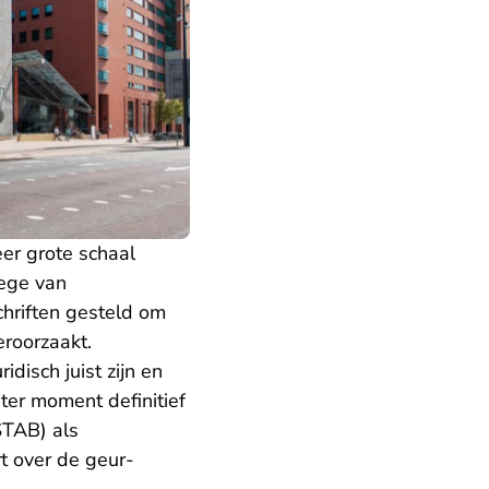
er grote schaal
lege van
hriften gesteld om
eroorzaakt.
idisch juist zijn en
er moment definitief
TAB) als
t over de geur-