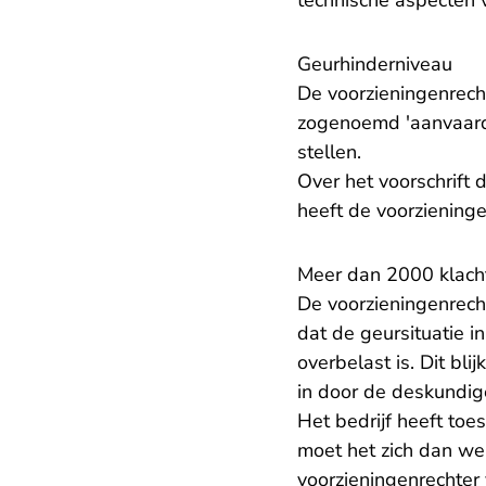
technische aspecten v
Geurhinderniveau
De voorzieningenrecht
zogenoemd 'aanvaardb
stellen.
Over het voorschrift 
heeft de voorzieningen
Meer dan 2000 klach
De voorzieningenrech
dat de geursituatie i
overbelast is. Dit bl
in door de deskundig
Het bedrijf heeft to
moet het zich dan wel
voorzieningenrechter 