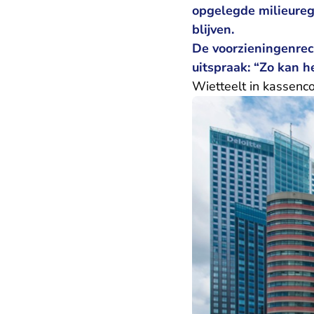
opgelegde milieureg
blijven.
De voorzieningenrech
uitspraak: “Zo kan h
Wietteelt in kassenc