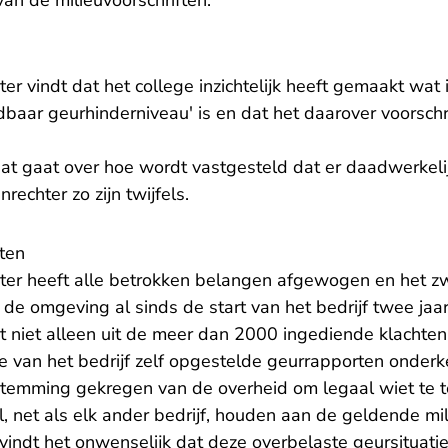
an de milieuvoorschriften.
er vindt dat het college inzichtelijk heeft gemaakt wa
aar geurhinderniveau' is en dat het daarover voorsch
dat gaat over hoe wordt vastgesteld dat er daadwerkelij
rechter zo zijn twijfels.
ten
ter heeft alle betrokken belangen afgewogen en het z
n de omgeving al sinds de start van het bedrijf twee jaa
ijkt niet alleen uit de meer dan 2000 ingediende klachte
e van het bedrijf zelf opgestelde geurrapporten onder
estemming gekregen van de overheid om legaal wiet te t
, net als elk ander bedrijf, houden aan de geldende mi
vindt het onwenselijk dat deze overbelaste geursituati