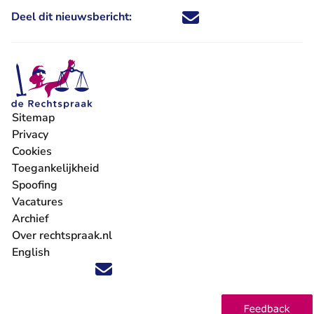
Deel dit nieuwsbericht:
Deel dit nieuwsbericht via X - U 
Deel dit nieuwsbericht via Fa
Deel dit nieuwsbericht via
Deel dit nieuwsbericht
Sitemap
Privacy
Cookies
Toegankelijkheid
Spoofing
Vacatures
- U verlaat Rechtspraak.nl
Archief
Over rechtspraak.nl
English
Volg ons op X (Twitter) - U verlaat Rechtspraak.nl
Volg ons op Facebook - U verlaat Rechtspraak.nl
Volg ons op Instagram - U verlaat Rechtspraak.nl
Volg ons op Youtube - U verlaat Rechtspraak.nl
Volg ons op LinkedIn - U verlaat Rechtspraak.n
'Blijf op de hoogte' nieuwsbrief - U verlaat