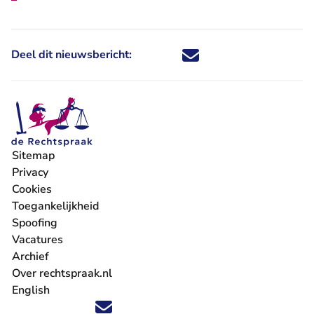
Deel dit nieuwsbericht:
Deel dit nieuwsbericht via X - U 
Deel dit nieuwsbericht via Fa
Deel dit nieuwsbericht via
Deel dit nieuwsbericht
Sitemap
Privacy
Cookies
Toegankelijkheid
Spoofing
Vacatures
- U verlaat Rechtspraak.nl
Archief
Over rechtspraak.nl
English
Volg ons op X (Twitter) - U verlaat Rechtspraak.nl
Volg ons op Facebook - U verlaat Rechtspraak.nl
Volg ons op Instagram - U verlaat Rechtspraak.nl
Volg ons op Youtube - U verlaat Rechtspraak.nl
Volg ons op LinkedIn - U verlaat Rechtspraak.n
'Blijf op de hoogte' nieuwsbrief - U verlaat