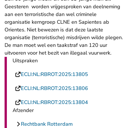
Geesteren worden vrijgesproken van deelneming
aan een terroristische dan wel criminele
organisatie kerngroep CLNE en Sapientes ab
Orientes. Niet bewezen is dat deze laatste
organisatie (terroristische) misdrijven wilde plegen.
De man moet wel een taakstraf van 120 uur
uitvoeren voor het bezit van illegaal vuurwerk.
Uitspraken
- U verlaat Rech
ECLI:NL:RBROT:2025:13805
- U verlaat Rech
ECLI:NL:RBROT:2025:13806
- U verlaat Rech
ECLI:NL:RBROT:2025:13804
Afzender
Rechtbank Rotterdam