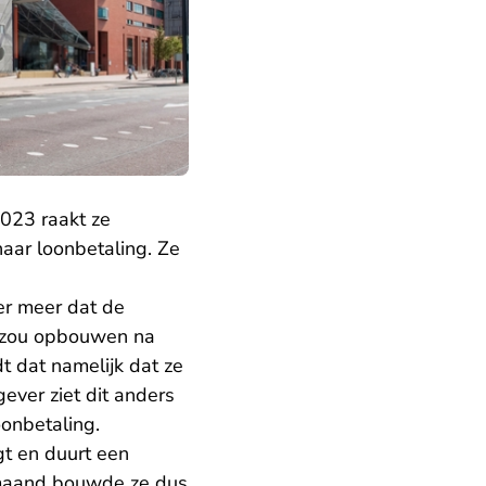
023 raakt ze
haar loonbetaling. Ze
er meer dat de
e zou opbouwen na
 dat namelijk dat ze
ver ziet dit anders
onbetaling.
gt en duurt een
 maand bouwde ze dus