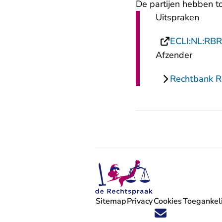
De partijen hebben t
Uitspraken
ECLI:NL:RB
Afzender
Rechtbank 
Sitemap
Privacy
Cookies
Toegankeli
Volg ons op X (Twitter) - U verlaat
Volg ons op Facebook - U verlaa
Volg ons op Instagram - U ve
Volg ons op Youtube - U 
Volg ons op LinkedIn -
'Blijf op de hoogte