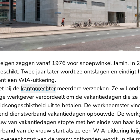
eigen zeggen vanaf 1976 voor snoepwinkel Jamin. In 2
schikt. Twee jaar later wordt ze ontslagen en eindigt 
ent een WIA-uitkering.
t bij de
kantonrechter
meerdere verzoeken. Ze wil ond
ige werkgever veroordeelt om de vakantiedagen die z
dsongeschiktheid uit te betalen.
De werkneemster vindt
pend dienstverband vakantiedagen opbouwde. De werkge
uw van vakantiedagen stopte met het einde van haar lo
rband van de vrouw start als ze een WIA-uitkering krij
sovereenkomst van de vrouw ontbonden wordt. In die