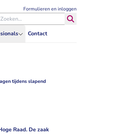
- U verlaat Rechtspraak.nl
Formulieren en inloggen
eken binnen de Rechtspraak
Zoeken
sionals
Contact
agen tijdens slapend
 Hoge Raad. De zaak