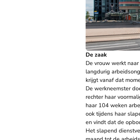
De zaak
De vrouw werkt naar 
langdurig arbeidsonge
krijgt vanaf dat mom
De werkneemster doe
rechter haar voormal
haar 104 weken arbei
ook tijdens haar sla
en vindt dat de opbo
Het slapend dienstve
maand tot de arbeid