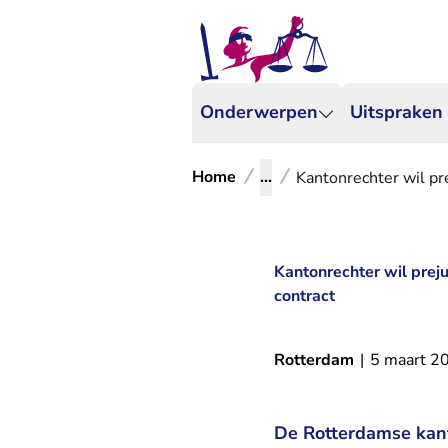
Onderwerpen
Uitspraken
Home
...
Kantonrechter wil pr
Kantonrechter wil prej
contract
Rotterdam
|
5 maart 2
De Rotterdamse kant