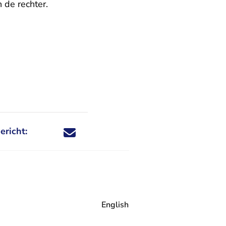
 de rechter.
ericht:
Deel dit nieuwsbericht via X - U verlaat Rechtspraa
Deel dit nieuwsbericht via Facebook - U verlaat
Deel dit nieuwsbericht via e-mail
Deel dit nieuwsbericht via LinkedIn - U v
English