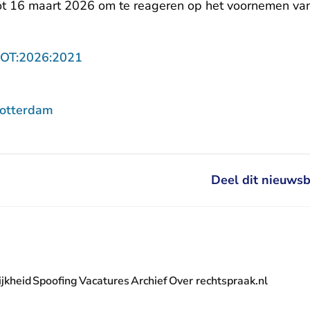
ot 16 maart 2026 om te reageren op het voornemen van
- U verlaat Rechtspraak.nl
ROT:2026:2021
Rotterdam
Deel dit nieuwsb
jkheid
Spoofing
Vacatures
Archief
Over rechtspraak.nl
- U verlaat Rechtspraak.nl
 Rechtspraak.nl
t Rechtspraak.nl
rlaat Rechtspraak.nl
verlaat Rechtspraak.nl
 U verlaat Rechtspraak.nl
' nieuwsbrief - U verlaat Rechtspraak.nl