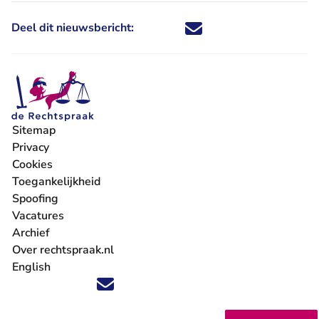
Deel dit nieuwsbericht:
Deel dit nieuwsbericht via X - U 
Deel dit nieuwsbericht via Fa
Deel dit nieuwsbericht via
Deel dit nieuwsbericht
Sitemap
Privacy
Cookies
Toegankelijkheid
Spoofing
Vacatures
- U verlaat Rechtspraak.nl
Archief
Over rechtspraak.nl
English
Volg ons op X (Twitter) - U verlaat Rechtspraak.nl
Volg ons op Facebook - U verlaat Rechtspraak.nl
Volg ons op Instagram - U verlaat Rechtspraak.nl
Volg ons op Youtube - U verlaat Rechtspraak.nl
Volg ons op LinkedIn - U verlaat Rechtspraak.n
'Blijf op de hoogte' nieuwsbrief - U verlaat