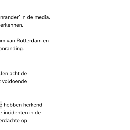
rander’ in de media.
herkennen.
trum van Rotterdam en
anranding.
llen acht de
t voldoende
e
hebben herkend.
e incidenten in de
erdachte op