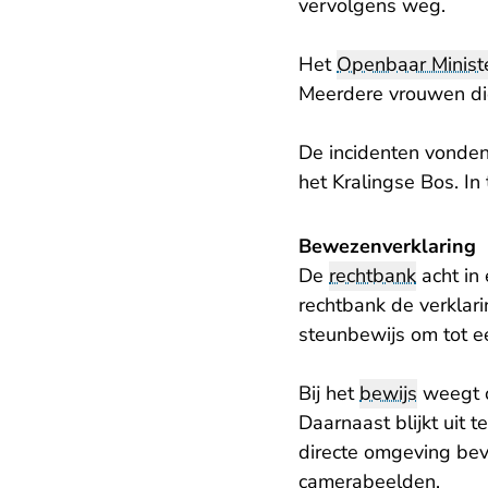
vervolgens weg.
Het
Openbaar Ministe
Meerdere vrouwen die
De incidenten vonden 
het Kralingse Bos. I
Bewezenverklaring
De
rechtbank
acht in
rechtbank de verkla
steunbewijs om tot e
Bij het
bewijs
weegt o
Daarnaast blijkt uit 
directe omgeving be
camerabeelden.