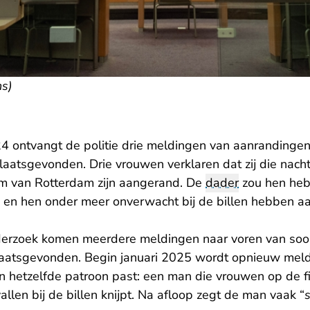
s)
ontvangt de politie drie meldingen van aanrandingen
aatsgevonden. Drie vrouwen verklaren dat zij die nacht
um van Rotterdam zijn aangerand. De
dader
zou hen heb
s, en hen onder meer onverwacht bij de billen hebben a
nderzoek komen meerdere meldingen naar voren van soor
laatsgevonden. Begin januari 2025 wordt opnieuw mel
n hetzelfde patroon past: een man die vrouwen op de fi
llen bij de billen knijpt. Na afloop zegt de man vaak “
s