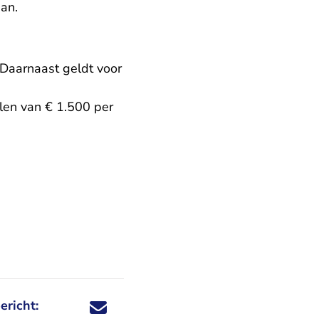
an.
Daarnaast geldt voor
len van € 1.500 per
ericht:
Deel dit nieuwsbericht via X - U verlaat Rechtspraa
Deel dit nieuwsbericht via Facebook - U verlaat
Deel dit nieuwsbericht via e-mail
Deel dit nieuwsbericht via LinkedIn - U v