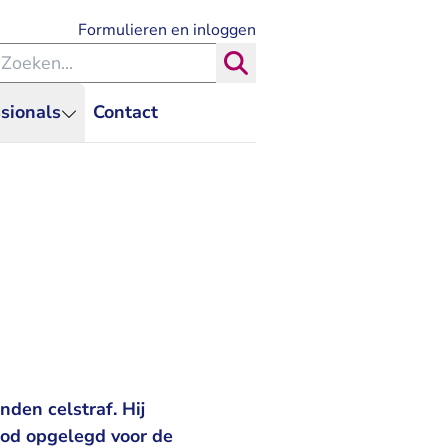
- U verlaat Rechtspraak.nl
Formulieren en inloggen
eken binnen de Rechtspraak
Zoeken
sionals
Contact
den celstraf. Hij
rbod opgelegd voor de