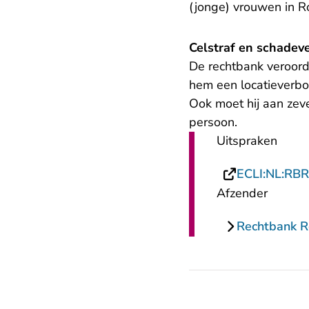
(jonge) vrouwen in R
Celstraf en schadev
De rechtbank veroord
hem een locatieverbo
Ook moet hij aan zev
persoon.
Uitspraken
ECLI:NL:RB
Afzender
Rechtbank 