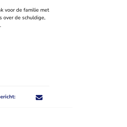
ak voor de familie met
is over de schuldige,
.
ericht:
Deel dit nieuwsbericht via X - U verlaat Rechtspraa
Deel dit nieuwsbericht via Facebook - U verlaat
Deel dit nieuwsbericht via e-mail
Deel dit nieuwsbericht via LinkedIn - U v