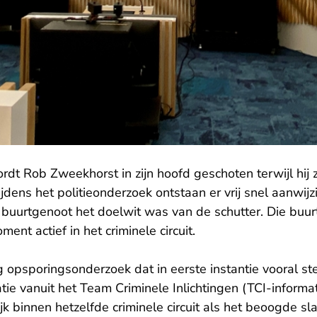
dt Rob Zweekhorst in zijn hoofd geschoten terwijl hij zi
Tijdens het politieonderzoek ontstaan er vrij snel aanwij
 buurtgenoot het doelwit was van de schutter. Die buur
ent actief in het criminele circuit.
g opsporingsonderzoek dat in eerste instantie vooral s
ie vanuit het Team Criminele Inlichtingen (TCI-informa
k binnen hetzelfde criminele circuit als het beoogde sl