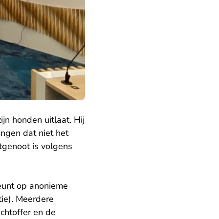
jn honden uitlaat. Hij
zingen dat niet het
tgenoot is volgens
teunt op anonieme
tie). Meerdere
achtoffer en de