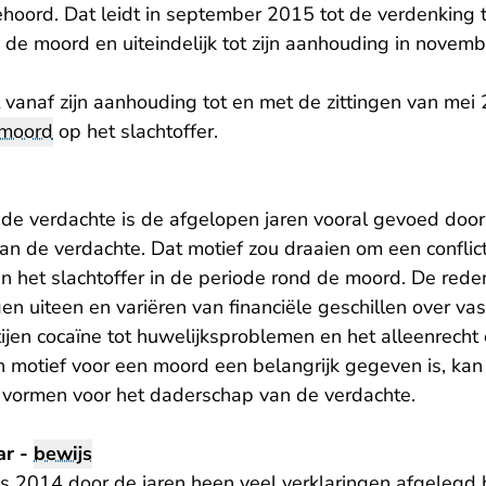
hoord. Dat leidt in september 2015 tot de verdenking
 de moord en uiteindelijk tot zijn aanhouding in novem
 vanaf zijn aanhouding tot en met de zittingen van mei
moord
op het slachtoffer.
de verdachte is de afgelopen jaren vooral gevoed door
an de verdachte. Dat motief zou draaien om een conflic
 het slachtoffer in de periode rond de moord. De reden
gen uiteen en variëren van financiële geschillen over va
jen cocaïne tot huwelijksproblemen en het alleenrecht 
 motief voor een moord een belangrijk gegeven is, kan
 vormen voor het daderschap van de verdachte.
ar -
bewijs
nds 2014 door de jaren heen veel verklaringen afgelegd bi