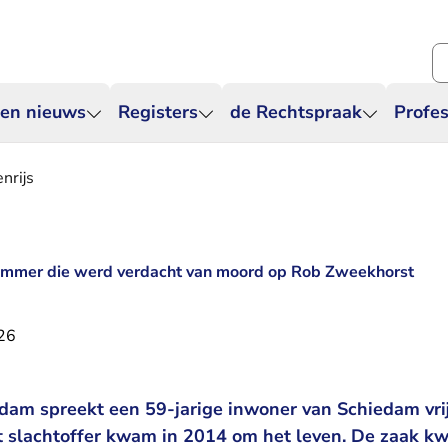
Zo
 en nieuws
Registers
de Rechtspraak
Profes
nrijs
dammer die werd verdacht van moord op Rob Zweekhorst
026
dam spreekt een 59-jarige inwoner van Schiedam vri
 slachtoffer kwam in 2014 om het leven. De zaak k