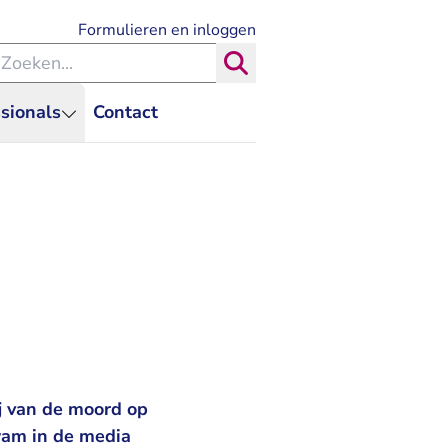
- U verlaat Rechtspraak.nl
Formulieren en inloggen
eken binnen de Rechtspraak
Zoeken
sionals
Contact
j van de moord op
wam in de media