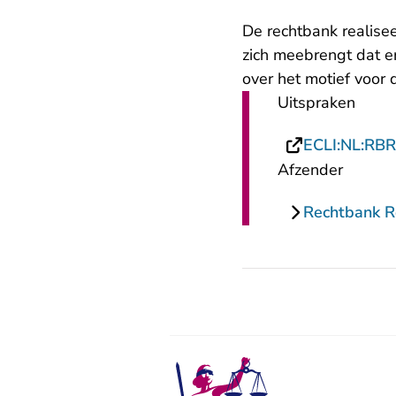
De rechtbank realiseer
zich meebrengt dat er
over het motief voor
Uitspraken
ECLI:NL:RB
Afzender
Rechtbank 