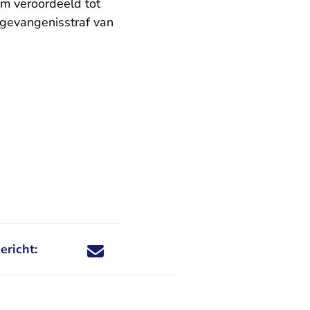
om veroordeeld tot
 gevangenisstraf van
ericht:
Deel dit nieuwsbericht via X - U verlaat Rechtspraa
Deel dit nieuwsbericht via Facebook - U verlaat
Deel dit nieuwsbericht via e-mail
Deel dit nieuwsbericht via LinkedIn - U v