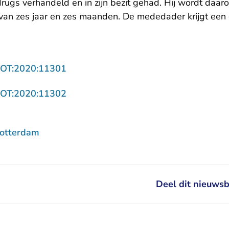
rugs verhandeld en in zijn bezit gehad. Hij wordt daar
van zes jaar en zes maanden. De mededader krijgt een
- U verlaat Rechtspraak.nl
ROT:2020:11301
- U verlaat Rechtspraak.nl
ROT:2020:11302
Rotterdam
Deel dit nieuwsb