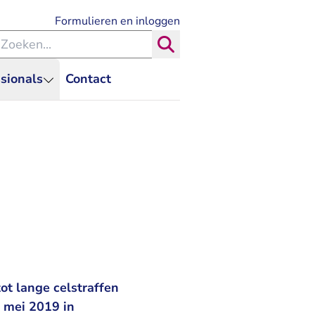
- U verlaat Rechtspraak.nl
Formulieren en inloggen
eken binnen de Rechtspraak
Zoeken
sionals
Contact
ot lange celstraffen
 mei 2019 in