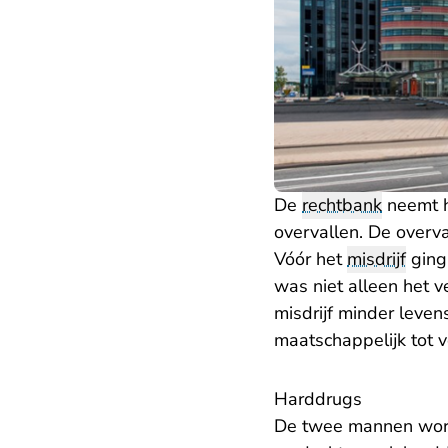
De
rechtbank
neemt h
overvallen. De overva
Vóór het
misdrijf
ging 
was niet alleen het v
misdrijf minder leve
maatschappelijk tot v
Harddrugs
De twee mannen word