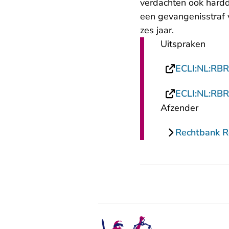
verdachten ook hardd
een gevangenisstraf 
zes jaar.
Uitspraken
ECLI:NL:RB
ECLI:NL:RB
Afzender
Rechtbank 