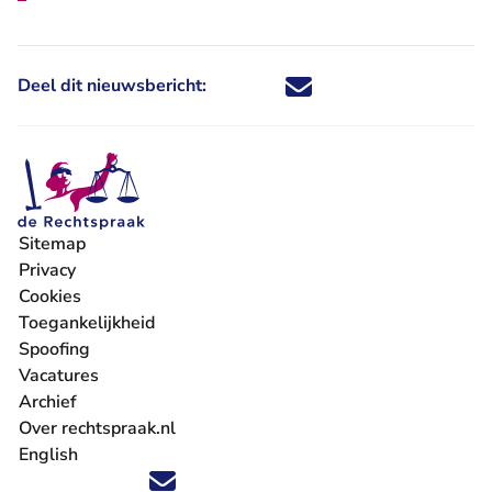
Deel dit nieuwsbericht:
Deel dit nieuwsbericht via X - U 
Deel dit nieuwsbericht via Fa
Deel dit nieuwsbericht via
Deel dit nieuwsbericht
Sitemap
Privacy
Cookies
Toegankelijkheid
Spoofing
Vacatures
- U verlaat Rechtspraak.nl
Archief
Over rechtspraak.nl
English
Volg ons op X (Twitter) - U verlaat Rechtspraak.nl
Volg ons op Facebook - U verlaat Rechtspraak.nl
Volg ons op Instagram - U verlaat Rechtspraak.nl
Volg ons op Youtube - U verlaat Rechtspraak.nl
Volg ons op LinkedIn - U verlaat Rechtspraak.n
'Blijf op de hoogte' nieuwsbrief - U verlaat