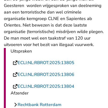
Geesteren worden vrijgesproken van deelneming
aan een terroristische dan wel criminele
organisatie kerngroep CLNE en Sapientes ab
Orientes. Niet bewezen is dat deze laatste
organisatie (terroristische) misdrijven wilde plegen.
De man moet wel een taakstraf van 120 uur
uitvoeren voor het bezit van illegaal vuurwerk.
Uitspraken
- U verlaat Rech
ECLI:NL:RBROT:2025:13805
- U verlaat Rech
ECLI:NL:RBROT:2025:13806
- U verlaat Rech
ECLI:NL:RBROT:2025:13804
Afzender
Rechtbank Rotterdam