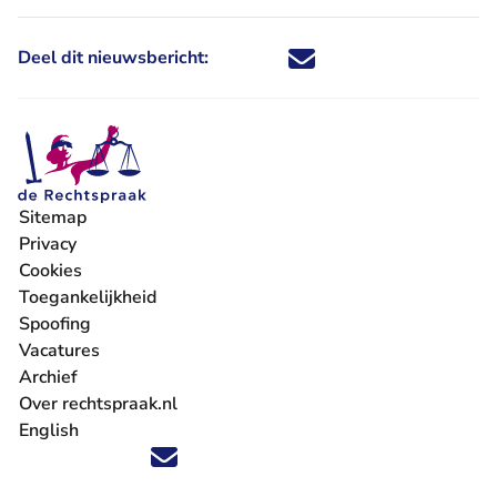
Deel dit nieuwsbericht:
Deel dit nieuwsbericht via X - U 
Deel dit nieuwsbericht via Fa
Deel dit nieuwsbericht via
Deel dit nieuwsbericht
Sitemap
Privacy
Cookies
Toegankelijkheid
Spoofing
Vacatures
- U verlaat Rechtspraak.nl
Archief
Over rechtspraak.nl
English
Volg ons op X (Twitter) - U verlaat Rechtspraak.nl
Volg ons op Facebook - U verlaat Rechtspraak.nl
Volg ons op Instagram - U verlaat Rechtspraak.nl
Volg ons op Youtube - U verlaat Rechtspraak.nl
Volg ons op LinkedIn - U verlaat Rechtspraak.n
'Blijf op de hoogte' nieuwsbrief - U verlaat