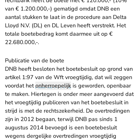
rechtbank heeft de boete met € 120.000,- (10%
van € 1.200.000,-) gematigd omdat DNB een
aantal stukken te laat in de procedure aan Delta
Lloyd N.V. (DL) en DL Leven heeft verstrekt. Het
totale boetebedrag komt daarmee uit op €
22.680.000,-.
Publicatie van de boete
DNB heeft besloten het boetebesluit op grond van
artikel 1:97 van de Wft vroegtijdig, dat wil zeggen
voordat het
onherroepelijk
is geworden, openbaar
te maken. Hiertegen is onder meer aangevoerd dat
het vroegtijdig publiceren van het boetebesluit in
strijd is met de rechtszekerheid. De overtredingen
zijn in 2012 begaan, terwijl DNB pas sinds 1
augustus 2014 bevoegd is een boetebesluit
wegens dergelijke overtredingen vroegtijdig