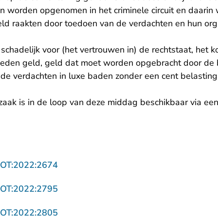
n worden opgenomen in het criminele circuit en daari
d raakten door toedoen van de verdachten en hun orga
l schadelijk voor (het vertrouwen in) de rechtstaat, het
eden geld, geld dat moet worden opgebracht door de b
e verdachten in luxe baden zonder een cent belasting
zaak is in de loop van deze middag beschikbaar via een 
- U verlaat Rechtspraak.nl
ROT:2022:2674
- U verlaat Rechtspraak.nl
ROT:2022:2795
- U verlaat Rechtspraak.nl
ROT:2022:2805