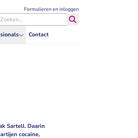
- U verlaat Rechtspraak.nl
Formulieren en inloggen
eken binnen de Rechtspraak
Zoeken
sionals
Contact
k Sartell. Daarin
rtijen cocaïne,