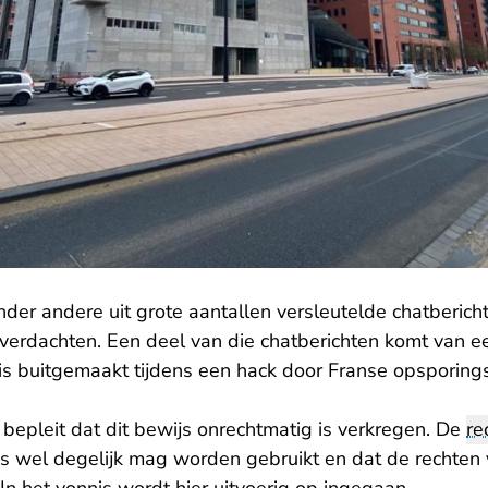
der andere uit grote aantallen versleutelde chatberic
verdachten. Een deel van die chatberichten komt van ee
is buitgemaakt tijdens een hack door Franse opsporings
bepleit dat dit bewijs onrechtmatig is verkregen. De
re
js wel degelijk mag worden gebruikt en dat de rechten