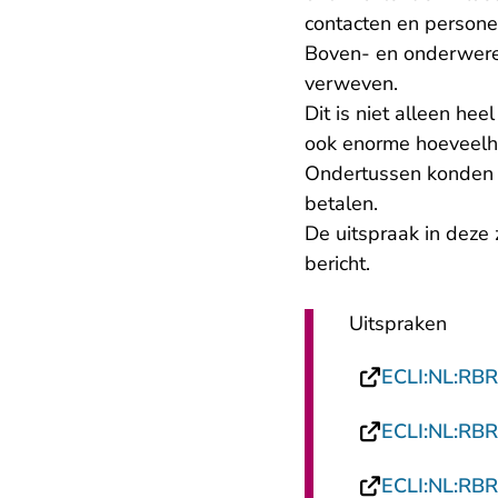
contacten en persone
Boven- en onderwerel
verweven.
Dit is niet alleen hee
ook enorme hoeveelh
Ondertussen konden d
betalen.
De uitspraak in deze 
bericht.
Uitspraken
ECLI:NL:RB
ECLI:NL:RB
ECLI:NL:RB