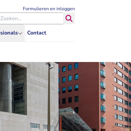
- U verlaat Rechtspraak.nl
Formulieren en inloggen
eken binnen de Rechtspraak
Zoeken
sionals
Contact