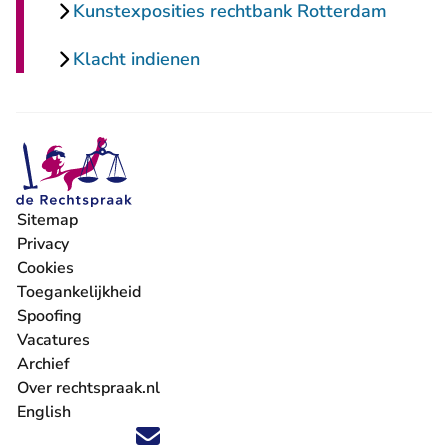
Kunstexposities rechtbank Rotterdam
Klacht indienen
Sitemap
Privacy
Cookies
Toegankelijkheid
Spoofing
Vacatures
- U verlaat Rechtspraak.nl
Archief
Over rechtspraak.nl
English
Volg ons op X (Twitter) - U verlaat Rechtspraak.nl
Volg ons op Facebook - U verlaat Rechtspraak.nl
Volg ons op Instagram - U verlaat Rechtspraak.nl
Volg ons op Youtube - U verlaat Rechtspraak.nl
Volg ons op LinkedIn - U verlaat Rechtspraak.n
'Blijf op de hoogte' nieuwsbrief - U verlaat