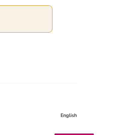
ak.nl
English