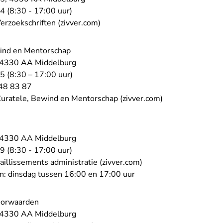
- U verlaat Rechtspraak.nl
34
(8:30 - 17:00 uur)
- U verlaat Rechtspraak.nl
erzoekschriften (zivver.com)
wind en Mentorschap
, 4330 AA Middelburg
- U verlaat Rechtspraak.nl
35
(8:30 – 17:00 uur)
- U verlaat Rechtspraak.nl
48 83 87
- U verlaat Rech
Curatele, Bewind en Mentorschap (zivver.com)
, 4330 AA Middelburg
- U verlaat Rechtspraak.nl
39
(8:30 - 17:00 uur)
- U verlaat Rechtspraa
aillissements administratie (zivver.com)
n: dinsdag tussen 16:00 en 17:00 uur
oorwaarden
, 4330 AA Middelburg