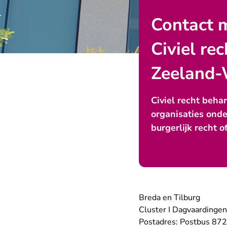
Contact 
Civiel re
Zeeland-
Civiel recht beh
organisaties onde
burgerlijk recht 
Breda en Tilburg
Cluster I Dagvaardingen
Postadres: Postbus 87