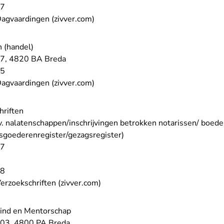
- U verlaat Rechtspraak.nl
57
- U verlaat Rechtspraak.nl
Dagvaardingen (zivver.com)
n (handel)
27, 4820 BA Breda
- U verlaat Rechtspraak.nl
45
- U verlaat Rechtspraak.nl
Dagvaardingen (zivver.com)
hriften
.v. nalatenschappen/inschrijvingen betrokken notarissen/ boede
sgoederenregister/gezagsregister)
27
- U verlaat Rechtspraak.nl
58
- U verlaat Rechtspraak.nl
erzoekschriften (zivver.com)
wind en Mentorschap
003, 4800 PA Breda