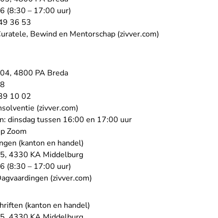
- U verlaat Rechtspraak.nl
56
(8:30 – 17:00 uur)
- U verlaat Rechtspraak.nl
49 36 53
- U verlaat Rech
Curatele, Bewind en Mentorschap (zivver.com)
004, 4800 PA Breda
- U verlaat Rechtspraak.nl
48
- U verlaat Rechtspraak.nl
39 10 02
- U verlaat Rechtspraak.nl
nsolventie (zivver.com)
n: dinsdag tussen 16:00 en 17:00 uur
op Zoom
ingen (kanton en handel)
15, 4330 KA Middelburg
- U verlaat Rechtspraak.nl
36
(8:30 – 17:00 uur)
- U verlaat Rechtspraak.nl
Dagvaardingen (zivver.com)
chriften (kanton en handel)
15, 4330 KA Middelburg