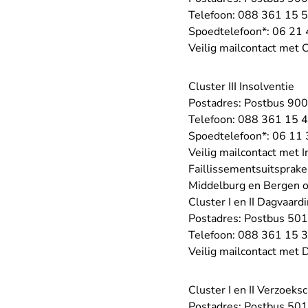
Telefoon:
088 361 15 
Spoedtelefoon*:
06 21 
Veilig mailcontact met 
Cluster III Insolventie
Postadres: Postbus 90
Telefoon:
088 361 15 
Spoedtelefoon*:
06 11 
Veilig mailcontact met I
Faillissementsuitsprake
Middelburg en Bergen 
Cluster I en II Dagvaard
Postadres: Postbus 50
Telefoon:
088 361 15 
Veilig mailcontact met 
Cluster I en II Verzoeks
Postadres: Postbus 50