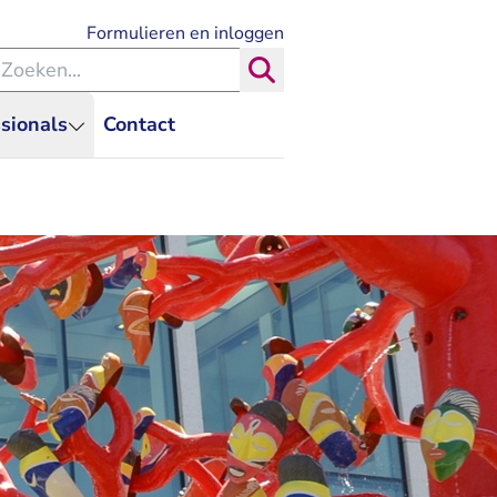
- U verlaat Rechtspraak.nl
Formulieren en inloggen
eken binnen de Rechtspraak
Zoeken
sionals
Contact