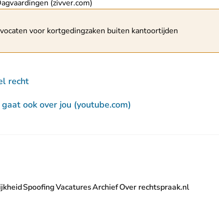
- U verlaat Rechtspraak.nl
Dagvaardingen (zivver.com)
schuwing
dvocaten voor kortgedingzaken buiten kantoortijden
el recht
- U verlaat Rechtspra
 gaat ook over jou (youtube.com)
jkheid
Spoofing
Vacatures
Archief
Over rechtspraak.nl
- U verlaat Rechtspraak.nl
 Rechtspraak.nl
t Rechtspraak.nl
rlaat Rechtspraak.nl
verlaat Rechtspraak.nl
 U verlaat Rechtspraak.nl
' nieuwsbrief - U verlaat Rechtspraak.nl