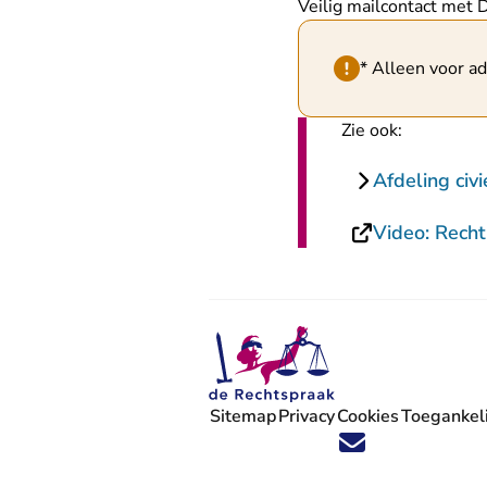
Veilig mailcontact met 
Hint van type waar
* Alleen voor a
Zie ook:
Afdeling civi
Video: Recht
Sitemap
Privacy
Cookies
Toegankeli
Volg ons op X (Twitter) - U verlaat
Volg ons op Facebook - U verlaa
Volg ons op Instagram - U ve
Volg ons op Youtube - U 
Volg ons op LinkedIn -
'Blijf op de hoogte