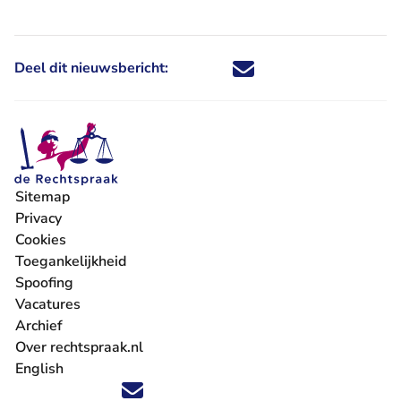
Deel dit nieuwsbericht:
Deel dit nieuwsbericht via X - U 
Deel dit nieuwsbericht via Fa
Deel dit nieuwsbericht via
Deel dit nieuwsbericht
Sitemap
Privacy
Cookies
Toegankelijkheid
Spoofing
Vacatures
- U verlaat Rechtspraak.nl
Archief
Over rechtspraak.nl
English
Volg ons op X (Twitter) - U verlaat Rechtspraak.nl
Volg ons op Facebook - U verlaat Rechtspraak.nl
Volg ons op Instagram - U verlaat Rechtspraak.nl
Volg ons op Youtube - U verlaat Rechtspraak.nl
Volg ons op LinkedIn - U verlaat Rechtspraak.n
'Blijf op de hoogte' nieuwsbrief - U verlaat