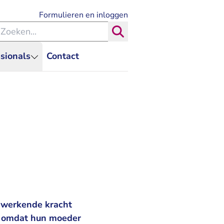
- U verlaat Rechtspraak.nl
Formulieren en inloggen
eken binnen de Rechtspraak
Zoeken
sionals
Contact
ugwerkende kracht
n omdat hun moeder