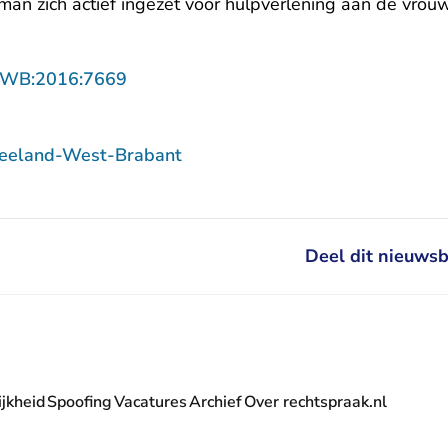
 man zich actief ingezet voor hulpverlening aan de vrouw
- U verlaat Rechtspraak.nl
ZWB:2016:7669
Zeeland-West-Brabant
Deel dit nieuwsb
jkheid
Spoofing
Vacatures
Archief
Over rechtspraak.nl
- U verlaat Rechtspraak.nl
 Rechtspraak.nl
t Rechtspraak.nl
rlaat Rechtspraak.nl
verlaat Rechtspraak.nl
 U verlaat Rechtspraak.nl
' nieuwsbrief - U verlaat Rechtspraak.nl