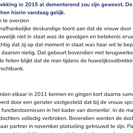
ltrekking in 2015 al dementerend zou zijn geweest. D
hen hierin vandaag gelijk.
n te overzien
afhankelijke deskundige toont aan dat de vrouw door h
uwelijk niet in staat was de gevolgen en betekenis erva
chtig dat zij op dat moment in staat was haar wil te be
jk daarom nietig. Dat gebeurt bovendien met terugwerke
 feiten blijkt dat de man tijdens de huwelijksvoltrekki
rechtbank.
rden elkaar in 2011 kennen en gingen kort daarna sa
 werd door een geriater vastgesteld dat bij de vrouw sp
 functiestoornissen in het kader van dementie’. In de
 dochters volledig verbroken. Bovendien werden de doc
ar partner in november plotseling getrouwd te zijn. Pa