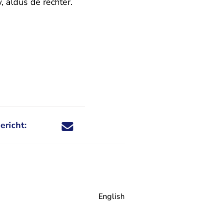
, aldus de rechter.
ericht:
Deel dit nieuwsbericht via X - U verlaat Rechtspraa
Deel dit nieuwsbericht via Facebook - U verlaat
Deel dit nieuwsbericht via e-mail
Deel dit nieuwsbericht via LinkedIn - U v
English