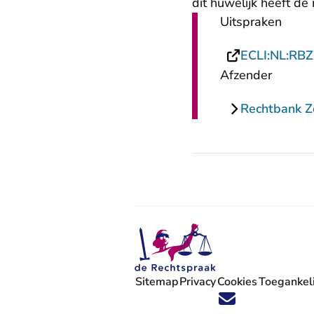
dit huwelijk heeft de
Uitspraken
ECLI:NL:RB
Afzender
Rechtbank 
Sitemap
Privacy
Cookies
Toegankeli
Volg ons op X (Twitter) - U verlaat
Volg ons op Facebook - U verlaa
Volg ons op Instagram - U ve
Volg ons op Youtube - U 
Volg ons op LinkedIn -
'Blijf op de hoogte