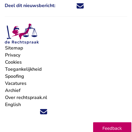
Deel dit nieuwsbericht:
Deel dit nieuwsbericht via X - U 
Deel dit nieuwsbericht via Fa
Deel dit nieuwsbericht via
Deel dit nieuwsbericht
Sitemap
Privacy
Cookies
Toegankelijkheid
Spoofing
Vacatures
- U verlaat Rechtspraak.nl
Archief
Over rechtspraak.nl
English
Volg ons op X (Twitter) - U verlaat Rechtspraak.nl
Volg ons op Facebook - U verlaat Rechtspraak.nl
Volg ons op Instagram - U verlaat Rechtspraak.nl
Volg ons op Youtube - U verlaat Rechtspraak.nl
Volg ons op LinkedIn - U verlaat Rechtspraak.n
'Blijf op de hoogte' nieuwsbrief - U verlaat