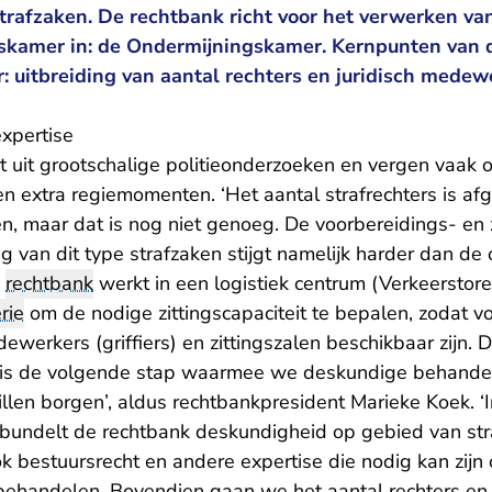
trafzaken. De rechtbank richt voor het verwerken van
skamer in: de Ondermijningskamer. Kernpunten van 
 uitbreiding van aantal rechters en juridisch medew
expertise
 uit grootschalige politieonderzoeken en vergen vaak 
n extra regiemomenten. ‘Het aantal strafrechters is af
, maar dat is nog niet genoeg. De voorbereidings- en zi
g van dit type strafzaken stijgt namelijk harder dan de
e
rechtbank
werkt in een logistiek centrum (Verkeersto
rie
om de nodige zittingscapaciteit te bepalen, zodat voo
dewerkers (griffiers) en zittingszalen beschikbaar zijn. 
is de volgende stap waarmee we deskundige behandel
llen borgen’, aldus rechtbankpresident Marieke Koek. ‘
undelt de rechtbank deskundigheid op gebied van str
ok bestuursrecht en andere expertise die nodig kan zij
ehandelen. Bovendien gaan we het aantal rechters en j