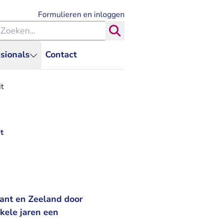
- U verlaat Rechtspraak.nl
Formulieren en inloggen
eken binnen de Rechtspraak
Zoeken
sionals
Contact
it
t
bant en Zeeland door
kele jaren een