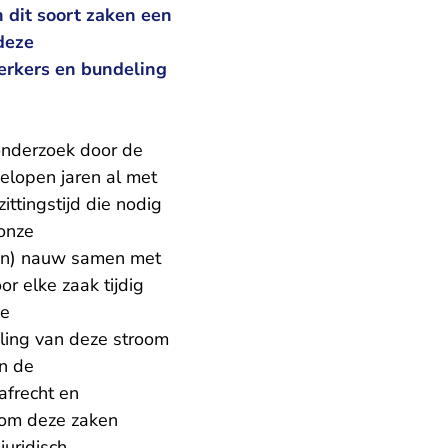
 dit soort zaken een
deze
erkers en bundeling
onderzoek door de
gelopen jaren al met
ttingstijd die nodig
 onze
ren) nauw samen met
r elke zaak tijdig
De
ing van deze stroom
In de
afrecht en
n om deze zaken
uridisch