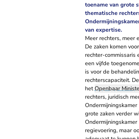
toename van grote s
thematische rechter
Ondermijningskamer:
van expertise.
Meer rechters, meer 
De zaken komen voort
rechter-commissaris e
een vijfde toegenomen
is voor de behandelin
rechterscapaciteit. D
het
Openbaar Ministe
rechters, juridisch me
Ondermijningskamer 
grote zaken verder wi
Ondermijningskamer b
regievoering, maar o
adequaat te kunnen b