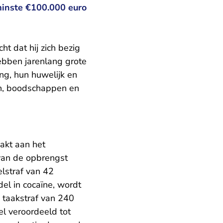
minste €100.000 euro
t dat hij zich bezig
ebben jarenlang grote
ng, hun huwelijk en
en, boodschappen en
akt aan het
van de opbrengst
elstraf van 42
el in cocaïne, wordt
 taakstraf van 240
l veroordeeld tot