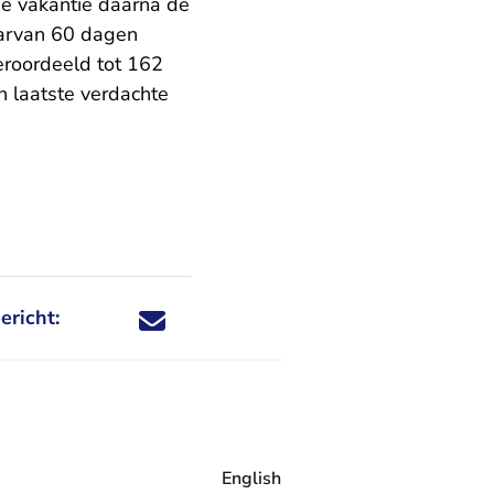
de vakantie daarna de
aarvan 60 dagen
eroordeeld tot 162
n laatste verdachte
ericht:
Deel dit nieuwsbericht via X - U verlaat Rechtspraa
Deel dit nieuwsbericht via Facebook - U verlaat
Deel dit nieuwsbericht via e-mail
Deel dit nieuwsbericht via LinkedIn - U v
English