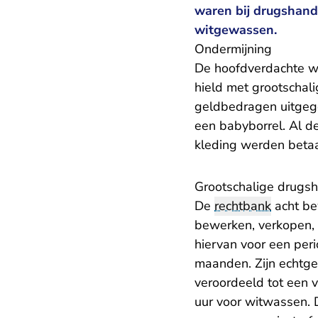
waren bij drugshand
witgewassen.
Ondermijning
De hoofdverdachte we
hield met grootschal
geldbedragen uitgege
een babyborrel. Al d
kleding werden betaa
Grootschalige drugs
De
rechtbank
acht be
bewerken, verkopen, 
hiervan voor een peri
maanden. Zijn echtge
veroordeeld tot een 
uur voor witwassen.