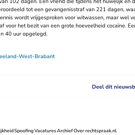
van 102 dagen. Een vriend die tijdens het huwelijk en 
eroordeeld tot een gevangenisstraf van 221 dagen, w
kennis wordt vrijgesproken voor witwassen, maar wel v
f voor het bezit van een grote hoeveelheid cocaïne. Ee
van 40 uur opgelegd.
Zeeland-West-Brabant
Deel dit nieuwsb
jkheid
Spoofing
Vacatures
Archief
Over rechtspraak.nl
- U verlaat Rechtspraak.nl