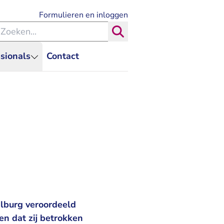
- U verlaat Rechtspraak.nl
Formulieren en inloggen
eken binnen de Rechtspraak
Zoeken
sionals
Contact
lburg veroordeeld
n dat zij betrokken