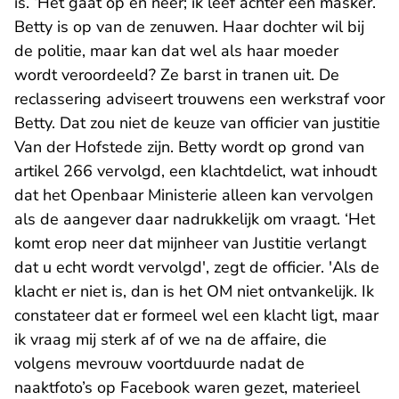
is. ‘Het gaat op en neer; ik leef achter een masker.’
Betty is op van de zenuwen. Haar dochter wil bij
de politie, maar kan dat wel als haar moeder
wordt veroordeeld? Ze barst in tranen uit. De
reclassering adviseert trouwens een werkstraf voor
Betty. Dat zou niet de keuze van officier van justitie
Van der Hofstede zijn. Betty wordt op grond van
artikel 266 vervolgd, een klachtdelict, wat inhoudt
dat het Openbaar Ministerie alleen kan vervolgen
als de aangever daar nadrukkelijk om vraagt. ‘Het
komt erop neer dat mijnheer van Justitie verlangt
dat u echt wordt vervolgd', zegt de officier. 'Als de
klacht er niet is, dan is het OM niet ontvankelijk. Ik
constateer dat er formeel wel een klacht ligt, maar
ik vraag mij sterk af of we na de affaire, die
volgens mevrouw voortduurde nadat de
naaktfoto’s op Facebook waren gezet, materieel