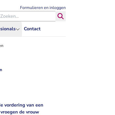
- U verlaat Rechtspraak.nl
Formulieren en inloggen
eken binnen de Rechtspraak
Zoeken
sionals
Contact
en
en
e vordering van een
g vroegen de vrouw