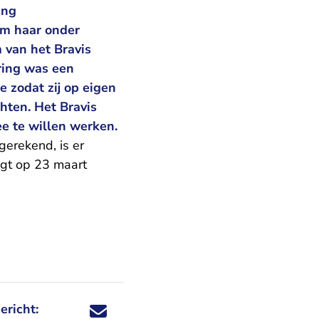
ing
om haar onder
 van het Bravis
ring was een
 zodat zij op eigen
hten. Het Bravis
ee te willen werken.
gerekend, is er
lgt op 23 maart
ericht:
Deel dit nieuwsbericht via X - U verlaat Rechtspraa
Deel dit nieuwsbericht via Facebook - U verlaat
Deel dit nieuwsbericht via e-mail
Deel dit nieuwsbericht via LinkedIn - U v