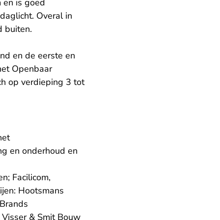
 en is goed
aglicht. Overal in
 buiten.
nd en de eerste en
 het Openbaar
h op verdieping 3 tot
het
ring en onderhoud en
n; Facilicom,
ijen: Hootsmans
 Brands
 Visser & Smit Bouw