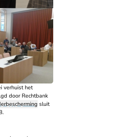
 verhuist het
lgd door Rechtbank
derbescherming
sluit
8.