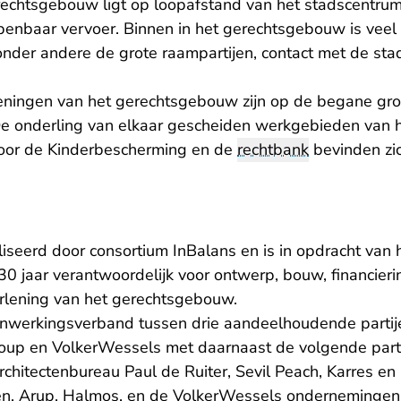
echtsgebouw ligt op loopafstand van het stadscentrum
enbaar vervoer. Binnen in het gerechtsgebouw is veel d
nder andere de grote raampartijen, contact met de stad
eningen van het gerechtsgebouw zijn op de begane gro
De onderling van elkaar gescheiden werkgebieden van
voor de Kinderbescherming en de
rechtbank
bevinden zic
iseerd door consortium InBalans en is in opdracht van 
 30 jaar verantwoordelijk voor ontwerp, bouw, financie
verlening van het gerechtsgebouw.
nwerkingsverband tussen drie aandeelhoudende partije
roup en VolkerWessels met daarnaast de volgende part
rchitectenbureau Paul de Ruiter, Sevil Peach, Karres en
en, Arup, Halmos, en de VolkerWessels ondernemingen