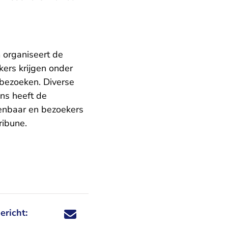
 organiseert de
ers krijgen onder
 bezoeken. Diverse
ens heeft de
penbaar en bezoekers
ribune.
ericht:
Deel dit nieuwsbericht via X - U verlaat Rechtspraa
Deel dit nieuwsbericht via Facebook - U verlaat
Deel dit nieuwsbericht via e-mail
Deel dit nieuwsbericht via LinkedIn - U v