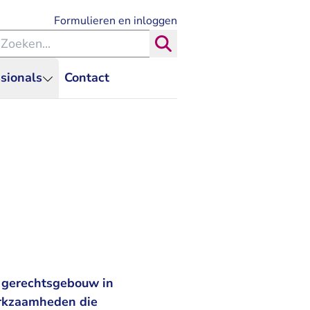
- U verlaat Rechtspraak.nl
Formulieren en inloggen
eken binnen de Rechtspraak
Zoeken
sionals
Contact
e gerechtsgebouw in
erkzaamheden die