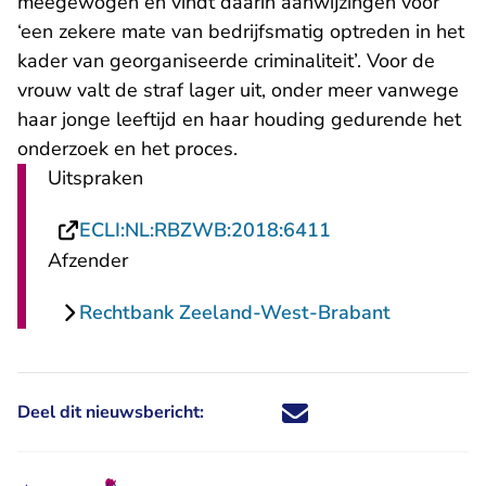
meegewogen en vindt daarin aanwijzingen voor
‘een zekere mate van bedrijfsmatig optreden in het
kader van georganiseerde criminaliteit’. Voor de
vrouw valt de straf lager uit, onder meer vanwege
haar jonge leeftijd en haar houding gedurende het
onderzoek en het proces.
Uitspraken
- U verlaat Recht
ECLI:NL:RBZWB:2018:6411
Afzender
Rechtbank Zeeland-West-Brabant
Deel dit nieuwsbericht:
Deel dit nieuwsbericht via X - U 
Deel dit nieuwsbericht via Fa
Deel dit nieuwsbericht via
Deel dit nieuwsbericht