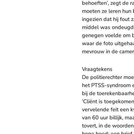
behoeften’, zegt de
moeten ze leren hun b
ingezien dat hij fout
middel was ondeugdeli
genegen voelde om bij 
waar de foto uitgeha
mevrouw in de camera 
Vraagtekens
De politierechter moe
het PTSS-syndroom en 
bij de toerekenbaarhe
‘Cliënt is toegekome
vervelende feit een k
van 60 uur billijk, ma
tovert, in de woorden
hoge hoed: een brief 