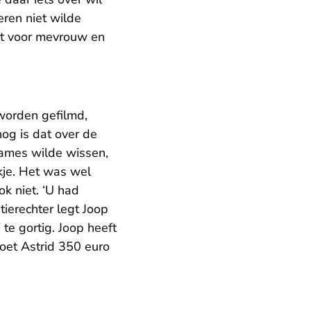
eren niet wilde
eit voor mevrouw en
worden gefilmd,
nog is dat over de
names wilde wissen,
rokje. Het was wel
ok niet. ‘U had
tierechter legt Joop
te gortig. Joop heeft
moet Astrid 350 euro