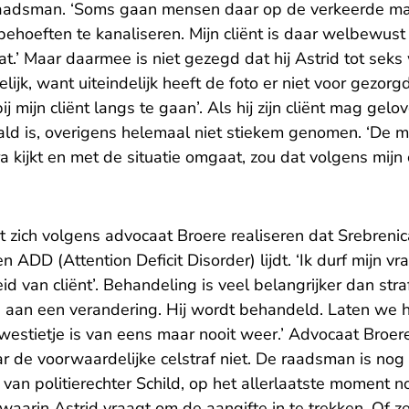
 raadsman. ‘Soms gaan mensen daar op de verkeerde m
ehoeften te kanaliseren. Mijn cliënt is daar welbewust 
 zat.’ Maar daarmee is niet gezegd dat hij Astrid tot sek
jk, want uiteindelijk heeft de foto er niet voor gezor
mijn cliënt langs te gaan’. Als hij zijn cliënt mag gelov
ald is, overigens helemaal niet stiekem genomen. ‘De 
kijkt en met de situatie omgaat, zou dat volgens mijn c
t zich volgens advocaat Broere realiseren dat Srebreni
ADD (Attention Deficit Disorder) lijdt. ‘Ik durf mijn vr
id van cliënt’. Behandeling is veel belangrijker dan str
n aan een verandering. Hij wordt behandeld. Laten we h
westietje is van eens maar nooit weer.’ Advocaat Broer
ar de voorwaardelijke celstraf niet. De raadsman is nog n
 van politierechter Schild, op het allerlaatste moment n
waarin Astrid vraagt om de aangifte in te trekken. Of ze