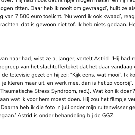
er. ‘Hij had nooit dat filmpje mogen maken en hij had 
ogen zitten. Daar heb ik nooit om gevraagd’, huilt ze a
van 7.500 euro toelicht. ‘Nu word ik ook kwaad’, reage
rachten; dat is gewoon niet tof. Ik heb niets gedaan. Het
an haar had, wist ze al langer, vertelt Astrid. ‘Hij had 
egreep van het slachtofferloket dat het daar vandaag 
 de televisie gezet en hij zei: “Kijk eens, wat mooi”. Ik
 je kleren maar uit, en werk mee, dan is het zo voorbij”, ze
Traumatische Stress Syndroom, red.). Wat kon ik doen? 
an wat ik voor hem moest doen. Hij zou het filmpje ve
. Daarna heb ik die foto in juli onder mijn ruitenwisser
egaan.’ Astrid is onder behandeling bij de GGZ.