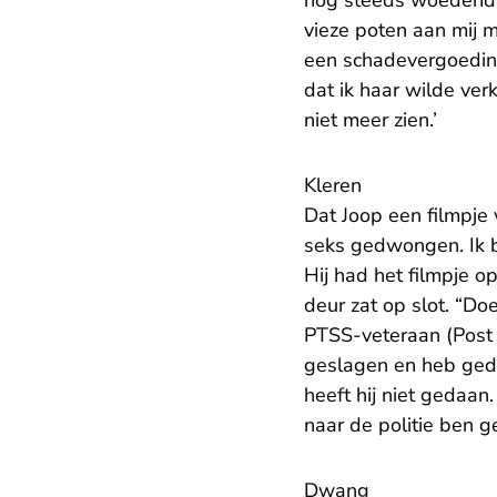
nog steeds woedend ov
vieze poten aan mij m
een schadevergoeding 
dat ik haar wilde verk
niet meer zien.’
Kleren
Dat Joop een filmpje v
seks gedwongen. Ik b
Hij had het filmpje op
deur zat op slot. “Doe
PTSS-veteraan (Post 
geslagen en heb geda
heeft hij niet gedaan
naar de politie ben g
Dwang