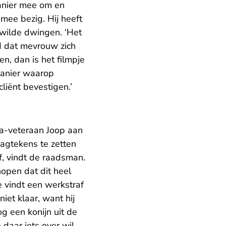
anier mee om en
mee bezig. Hij heeft
s wilde dwingen. ‘Het
gd dat mevrouw zich
en, dan is het filmpje
manier waarop
liënt bevestigen.’
ca-veteraan Joop aan
aagtekens te zetten
af, vindt de raadsman.
open dat dit heel
e vindt een werkstraf
iet klaar, want hij
og een konijn uit de
 daar iets over wil