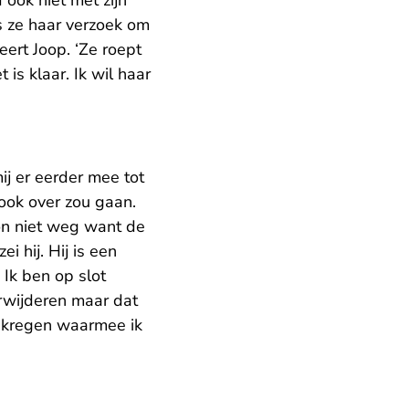
ook niet met zijn
ls ze haar verzoek om
ert Joop. ‘Ze roept
 is klaar. Ik wil haar
mij er eerder mee tot
ook over zou gaan.
 kon niet weg want de
i hij. Hij is een
Ik ben op slot
rwijderen maar dat
 gekregen waarmee ik