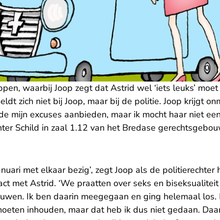
pen, waarbij Joop zegt dat Astrid wel ‘iets leuks’ moet 
t zich niet bij Joop, maar bij de politie. Joop krijgt on
lde mijn excuses aanbieden, maar ik mocht haar niet een
hter Schild in zaal 1.12 van het Bredase gerechtsgebou
nuari met elkaar bezig’, zegt Joop als de politierechter
act met Astrid. ‘We praatten over seks en biseksualiteit 
trouwen. Ik ben daarin meegegaan en ging helemaal los.
moeten inhouden, maar dat heb ik dus niet gedaan. Daar