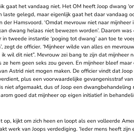
ik gaat het vandaag niet. Het OM heeft Joop dwang ‘om 
n laste gelegd, maar eigenlijk gaat het daar vandaag oo
e Van der Hamsvoord. ‘Omdat mevrouw niet naar mijnheer
, kan dwang helaas niet bewezen worden’. Daarom was d
er in tweede instantie ‘poging tot dwang’ aan toe te vo
zegt de officier. ‘Mijnheer wilde van alles en mevrouw
t, ik wil dit niet”. Mevrouw zei bang te zijn dat mijnheer 
als ze hem geen seks zou geven. En mijnheer bleef maa
van Astrid niet mogen maken. De officier vindt dat Joo
 verdient, plus een voorwaardelijke gevangenisstraf va
 is niet afgemaakt, dus of Joop een dwangbehandeling 
 daarom goed dat mijnheer op eigen initiatief in behandelin
 op, kijkt om zich heen en loopt als een volleerde Amer
akt werk van Joops verdediging. ‘Ieder mens heeft zijn