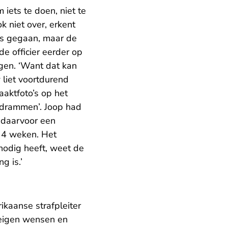
iets te doen, niet te
k niet over, erkent
 is gegaan, maar de
e officier eerder op
egen. ‘Want dat kan
 liet voortdurend
naaktfoto’s op het
r drammen’. Joop had
p daarvoor een
n 4 weken. Het
nodig heeft, weet de
g is.’
ikaanse strafpleiter
 eigen wensen en