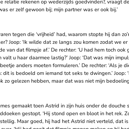
e relatie rekenen op wederzijds goedvinden?, vraagt de 
s er zelf gewoon bij; mijn partner was er ook bij.’
ren tegen die ‘vrijheid’ had, waarom stopte hij dan zo
er? Joop: ‘Ik wilde dat ze langs zou komen zodat we er
de van dat filmpje af.’ De rechter: ‘U had hem toch ook
alt u haar daarmee lastig?’ Joop: ‘Dat was mijn impuls
n beetje anders moeten formuleren.’ De rechter: ‘Als je di
 dit is bedoeld om iemand tot seks te dwingen.’ Joop: ‘D
ok zo gelezen hebben, maar dat was niet mijn bedoeling
mes gemaakt toen Astrid in zijn huis onder de douche st
ddoeken gestopt. ‘Hij stond open en bloot in het rek. Z
stellig. Maar goed, hij had het Astrid niet verteld, dat is