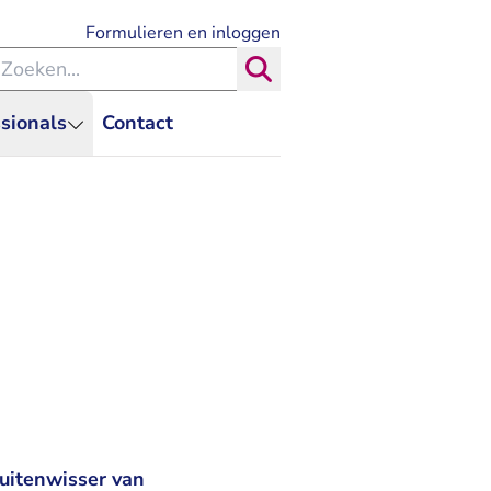
- U verlaat Rechtspraak.nl
Formulieren en inloggen
eken binnen de Rechtspraak
Zoeken
sionals
Contact
 ruitenwisser van