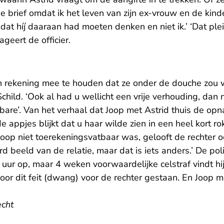
ie brief omdat ik het leven van zijn ex-vrouw en de kind
 dat híj daaraan had moeten denken en niet ik.’ ‘Dat pl
ageert de officier.
n rekening mee te houden dat ze onder de douche zou 
Schild. ‘Ook al had u wellicht een vrije verhouding, dan 
bare’. Van het verhaal dat Joop met Astrid thuis de op
t de appjes blijkt dat u haar wilde zien in een heel kort 
 Joop niet toerekeningsvatbaar was, gelooft de rechter o
d beeld van de relatie, maar dat is iets anders.’ De poli
uur op, maar 4 weken voorwaardelijke celstraf vindt hij 
voor dit feit (dwang) voor de rechter gestaan. En Joop 
echt