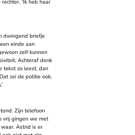
rechter. ‘Ik heb haar
’n dwingend briefje
 een einde aan
 gewoon zelf kunnen
iviteit. Achteraf denk
e tekst zo leest, dan
at zei de politie ook.
.’
ond. Zijn telefoon
o vrij gingen we met
 waar. Astrid is er