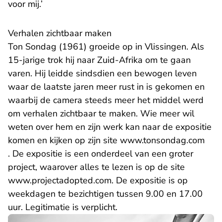
voor mij.’
Verhalen zichtbaar maken
Ton Sondag (1961) groeide op in Vlissingen. Als
15-jarige trok hij naar Zuid-Afrika om te gaan
varen. Hij leidde sindsdien een bewogen leven
waar de laatste jaren meer rust in is gekomen en
waarbij de camera steeds meer het middel werd
om verhalen zichtbaar te maken. Wie meer wil
weten over hem en zijn werk kan naar de expositie
komen en kijken op zijn site
www.tonsondag.com
- U verlaat Rechtspraak.nl
. De expositie is een onderdeel van een groter
project, waarover alles te lezen is op de site
- U verlaat Rechtspraak.nl
www.projectadopted.com
. De expositie is op
weekdagen te bezichtigen tussen 9.00 en 17.00
uur. Legitimatie is verplicht.