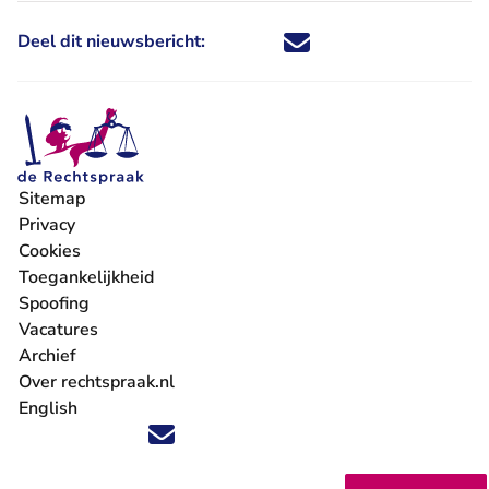
Deel dit nieuwsbericht:
Deel dit nieuwsbericht via X - U 
Deel dit nieuwsbericht via Fa
Deel dit nieuwsbericht via
Deel dit nieuwsbericht
Sitemap
Privacy
Cookies
Toegankelijkheid
Spoofing
Vacatures
- U verlaat Rechtspraak.nl
Archief
Over rechtspraak.nl
English
Volg ons op X (Twitter) - U verlaat Rechtspraak.nl
Volg ons op Facebook - U verlaat Rechtspraak.nl
Volg ons op Instagram - U verlaat Rechtspraak.nl
Volg ons op Youtube - U verlaat Rechtspraak.nl
Volg ons op LinkedIn - U verlaat Rechtspraak.n
'Blijf op de hoogte' nieuwsbrief - U verlaat