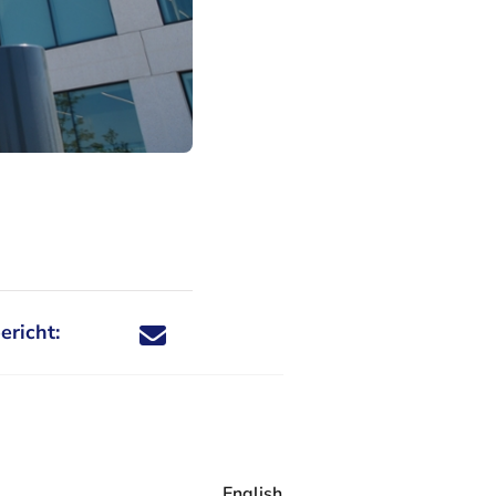
ericht:
Deel dit nieuwsbericht via X - U verlaat Rechtspraa
Deel dit nieuwsbericht via Facebook - U verlaat
Deel dit nieuwsbericht via e-mail
Deel dit nieuwsbericht via LinkedIn - U v
English