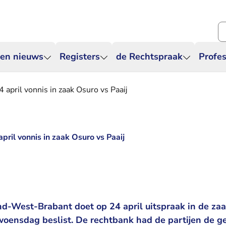
Zo
 en nieuws
Registers
de Rechtspraak
Profes
 april vonnis in zaak Osuro vs Paaij
pril vonnis in zaak Osuro vs Paaij
-West-Brabant doet op 24 april uitspraak in de zaak
woensdag beslist. De rechtbank had de partijen de 