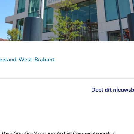
Zeeland-West-Brabant
Deel dit nieuwsb
jkheid
Spoofing
Vacatures
Archief
Over rechtspraak.nl