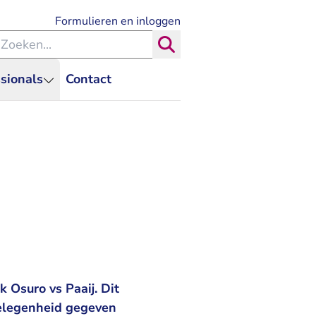
- U verlaat Rechtspraak.nl
Formulieren en inloggen
eken binnen de Rechtspraak
Zoeken
sionals
Contact
 Osuro vs Paaij. Dit
gelegenheid gegeven