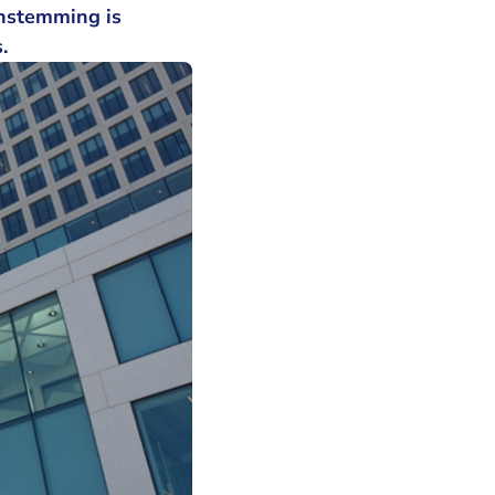
enstemming is
.