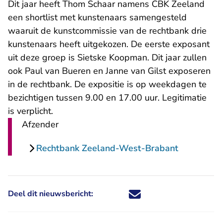
Dit jaar heeft Thom Schaar namens CBK Zeeland
een shortlist met kunstenaars samengesteld
waaruit de kunstcommissie van de rechtbank drie
kunstenaars heeft uitgekozen. De eerste exposant
- U verlaat Rechts
uit deze groep is
Sietske Koopman
. Dit jaar zullen
ook Paul van Bueren en Janne van Gilst exposeren
in de rechtbank. De expositie is op weekdagen te
bezichtigen tussen 9.00 en 17.00 uur. Legitimatie
is verplicht.
Afzender
Rechtbank Zeeland-West-Brabant
Deel dit nieuwsbericht:
Deel dit nieuwsbericht via X - U 
Deel dit nieuwsbericht via Fa
Deel dit nieuwsbericht via
Deel dit nieuwsbericht