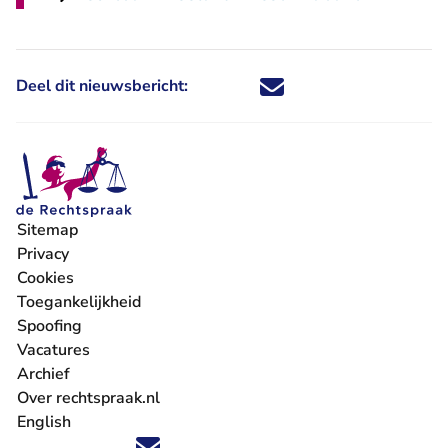
Deel dit nieuwsbericht:
Deel dit nieuwsbericht via X - U 
Deel dit nieuwsbericht via Fa
Deel dit nieuwsbericht via
Deel dit nieuwsbericht
Sitemap
Privacy
Cookies
Toegankelijkheid
Spoofing
Vacatures
- U verlaat Rechtspraak.nl
Archief
Over rechtspraak.nl
English
Volg ons op X (Twitter) - U verlaat Rechtspraak.nl
Volg ons op Facebook - U verlaat Rechtspraak.nl
Volg ons op Instagram - U verlaat Rechtspraak.nl
Volg ons op Youtube - U verlaat Rechtspraak.nl
Volg ons op LinkedIn - U verlaat Rechtspraak.n
'Blijf op de hoogte' nieuwsbrief - U verlaat