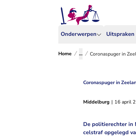
Onderwerpen
Uitspraken
Home
...
Coronaspuger in Zeel
Coronaspuger in Zeelan
Middelburg
|
16 april 
De politierechter i
celstraf opgelegd v