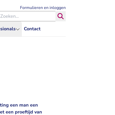
- U verlaat Rechtspraak.nl
Formulieren en inloggen
eken binnen de Rechtspraak
Zoeken
sionals
Contact
tting een man een
t een proeftijd van