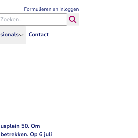
- U verlaat Rechtspraak.nl
Formulieren en inloggen
eken binnen de Rechtspraak
Zoeken
sionals
Contact
iusplein 50. Om
betrekken. Op 6 juli