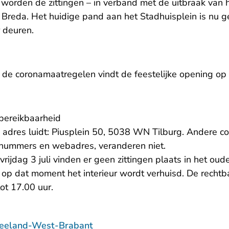
 worden de zittingen – in verband met de uitbraak van h
Breda. Het huidige pand aan het Stadhuisplein is nu ge
r deuren.
de coronamaatregelen vindt de feestelijke opening op
bereikbaarheid
 adres luidt: Piusplein 50, 5038 WN Tilburg. Andere c
nnummers en webadres, veranderen niet.
ijdag 3 juli vinden er geen zittingen plaats in het ou
op dat moment het interieur wordt verhuisd. De rechtba
ot 17.00 uur.
Zeeland-West-Brabant