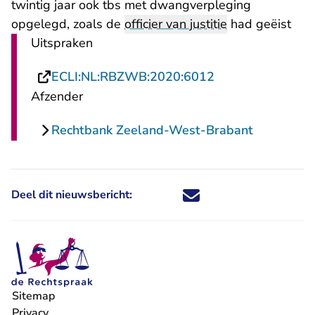
twintig jaar ook tbs met dwangverpleging
opgelegd, zoals de
officier van justitie
had geëist
Uitspraken
- U verlaat Recht
ECLI:NL:RBZWB:2020:6012
Afzender
Rechtbank Zeeland-West-Brabant
Deel dit nieuwsbericht:
Deel dit nieuwsbericht via X - U 
Deel dit nieuwsbericht via Fa
Deel dit nieuwsbericht via
Deel dit nieuwsbericht
Sitemap
Privacy