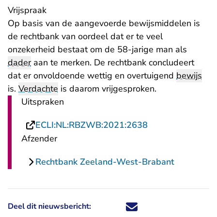
Vrijspraak
Op basis van de aangevoerde bewijsmiddelen is
de rechtbank van oordeel dat er te veel
onzekerheid bestaat om de 58-jarige man als
dader
aan te merken. De rechtbank concludeert
dat er onvoldoende wettig en overtuigend
bewijs
is.
Verdachte
is daarom vrijgesproken.
Uitspraken
- U verlaat Recht
ECLI:NL:RBZWB:2021:2638
Afzender
Rechtbank Zeeland-West-Brabant
Deel dit nieuwsbericht:
Deel dit nieuwsbericht via X - U 
Deel dit nieuwsbericht via Fa
Deel dit nieuwsbericht via
Deel dit nieuwsbericht