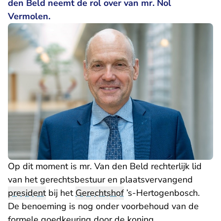
den Beld neemt de rol over van mr. Nol
Vermolen.
Op dit moment is mr. Van den Beld rechterlijk lid
van het gerechtsbestuur en plaatsvervangend
president
bij het
Gerechtshof
’s-Hertogenbosch.
De benoeming is nog onder voorbehoud van de
formele goedkeuring door de koning.