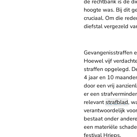
de rechtbank is de d
hoogte was. Bij dit 
cruciaal. Om die red
diefstal vergezeld v
Gevangenisstraffen 
Hoewel vijf verdachte
straffen opgelegd. D
4 jaar en 10 maanden
door een vrij aanzienl
er een strafverminde
relevant
strafblad
, w
verantwoordelijk voo
bestaat onder andere
een materiële schade
festival Hrieps.