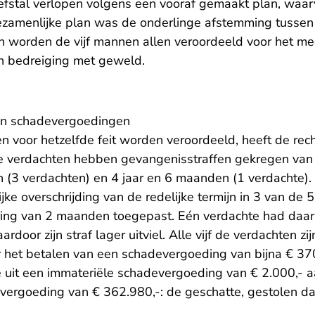
iefstal verlopen volgens een vooraf gemaakt plan, waa
gezamenlijke plan was de onderlinge afstemming tussen
en worden de vijf mannen allen veroordeeld voor het 
an bedreiging met geweld.
en schadevergoedingen
n voor hetzelfde feit worden veroordeeld, heeft de rec
e verdachten hebben gevangenisstraffen gekregen van 
 (3 verdachten) en 4 jaar en 6 maanden (1 verdachte). 
ijke overschrijding van de redelijke termijn in 3 van de 
ring van 2 maanden toegepast. Eén verdachte had daar
aardoor zijn straf lager uitviel. Alle vijf de verdachten z
r het betalen van een schadevergoeding van bijna € 37
 uit een immateriële schadevergoeding van € 2.000,- a
vergoeding van € 362.980,-: de geschatte, gestolen 