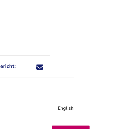
ericht:
Deel dit nieuwsbericht via X - U verlaat Rechtspraa
Deel dit nieuwsbericht via Facebook - U verlaat
Deel dit nieuwsbericht via e-mail
Deel dit nieuwsbericht via LinkedIn - U v
English