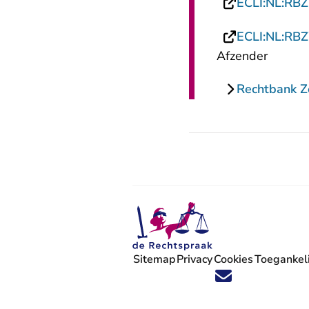
ECLI:NL:RB
ECLI:NL:RB
Afzender
Rechtbank 
Sitemap
Privacy
Cookies
Toegankeli
Volg ons op X (Twitter) - U verlaat
Volg ons op Facebook - U verlaa
Volg ons op Instagram - U ve
Volg ons op Youtube - U 
Volg ons op LinkedIn -
'Blijf op de hoogte