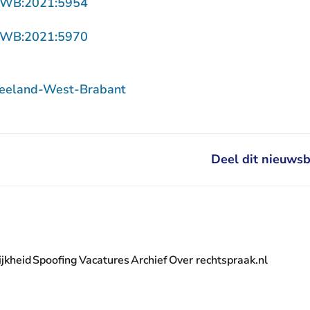
- U verlaat Rechtspraak.nl
ZWB:2021:5954
- U verlaat Rechtspraak.nl
ZWB:2021:5970
Zeeland-West-Brabant
Deel dit nieuwsb
jkheid
Spoofing
Vacatures
Archief
Over rechtspraak.nl
- U verlaat Rechtspraak.nl
 Rechtspraak.nl
t Rechtspraak.nl
rlaat Rechtspraak.nl
verlaat Rechtspraak.nl
 U verlaat Rechtspraak.nl
' nieuwsbrief - U verlaat Rechtspraak.nl