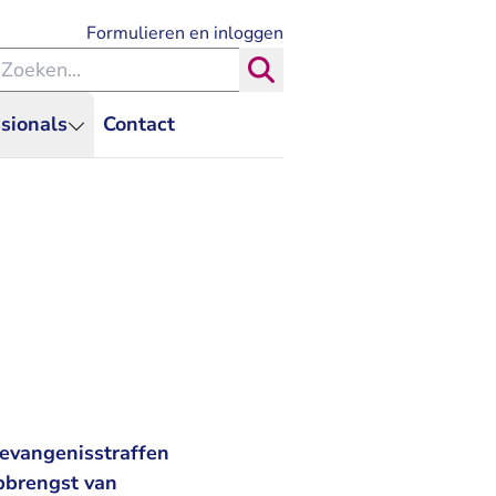
- U verlaat Rechtspraak.nl
Formulieren en inloggen
eken binnen de Rechtspraak
Zoeken
sionals
Contact
evangenisstraffen
opbrengst van