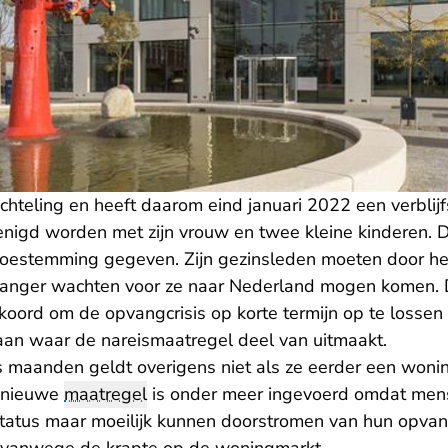
uchteling en heeft daarom eind januari 2022 een verblij
renigd worden met zijn vrouw en twee kleine kinderen. 
 toestemming gegeven. Zijn gezinsleden moeten door he
anger wachten voor ze naar Nederland mogen komen. De
koord om de opvangcrisis op korte termijn op te losse
aan waar de nareismaatregel deel van uitmaakt.
s maanden geldt overigens niet als ze eerder een won
 nieuwe
maatregel
is onder meer ingevoerd omdat mense
fsstatus maar moeilijk kunnen doorstromen van hun opva