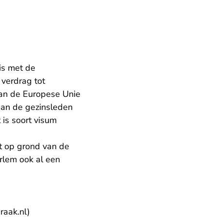
 is met de
 verdrag tot
an de Europese Unie
aan de gezinsleden
 is soort visum
it op grond van de
rlem ook al een
- U verlaat Rechtspraak.nl
aak.nl)