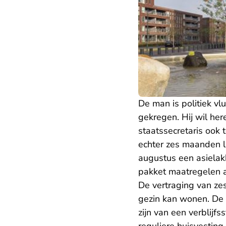
De man is politiek vl
gekregen. Hij wil he
staatssecretaris ook
echter zes maanden l
augustus een asielak
pakket maatregelen 
De vertraging van ze
gezin kan wonen. De
zijn van een verblij