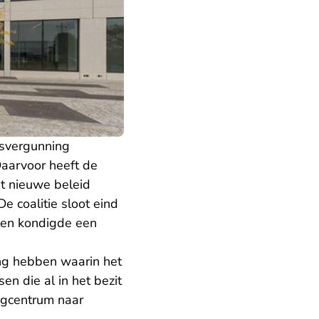
fsvergunning
Daarvoor heeft de
t nieuwe beleid
 coalitie sloot eind
n en kondigde een
ing hebben waarin het
n die al in het bezit
ngcentrum naar