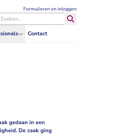
- U verlaat Rechtspraak.nl
Formulieren en inloggen
eken binnen de Rechtspraak
Zoeken
sionals
Contact
aak gedaan in een
ligheid. De zaak ging