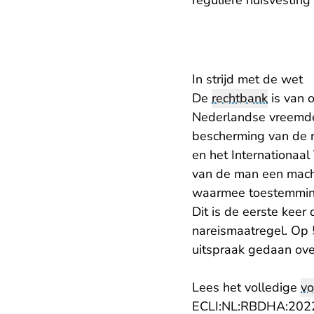
reguliere huisvestin
In strijd met de wet
De
rechtbank
is van o
Nederlandse vreemdel
bescherming van de 
en het Internationaa
van de man een machti
waarmee toestemming
Dit is de eerste keer
nareismaatregel. Op 
uitspraak gedaan ove
Lees het volledige
vo
ECLI:NL:RBDHA:2022