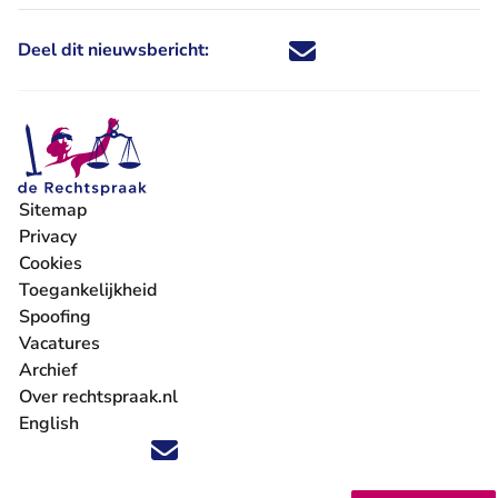
Deel dit nieuwsbericht:
Deel dit nieuwsbericht via X - U 
Deel dit nieuwsbericht via Fa
Deel dit nieuwsbericht via
Deel dit nieuwsbericht
Sitemap
Privacy
Cookies
Toegankelijkheid
Spoofing
Vacatures
- U verlaat Rechtspraak.nl
Archief
Over rechtspraak.nl
English
Volg ons op X (Twitter) - U verlaat Rechtspraak.nl
Volg ons op Facebook - U verlaat Rechtspraak.nl
Volg ons op Instagram - U verlaat Rechtspraak.nl
Volg ons op Youtube - U verlaat Rechtspraak.nl
Volg ons op LinkedIn - U verlaat Rechtspraak.n
'Blijf op de hoogte' nieuwsbrief - U verlaat