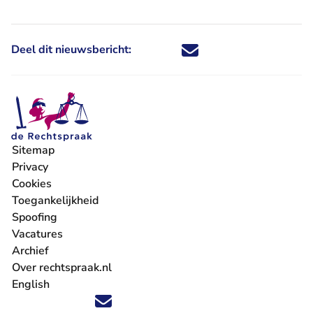
Deel dit nieuwsbericht:
Deel dit nieuwsbericht via X - U 
Deel dit nieuwsbericht via Fa
Deel dit nieuwsbericht via
Deel dit nieuwsbericht
Sitemap
Privacy
Cookies
Toegankelijkheid
Spoofing
Vacatures
- U verlaat Rechtspraak.nl
Archief
Over rechtspraak.nl
English
Volg ons op X (Twitter) - U verlaat Rechtspraak.nl
Volg ons op Facebook - U verlaat Rechtspraak.nl
Volg ons op Instagram - U verlaat Rechtspraak.nl
Volg ons op Youtube - U verlaat Rechtspraak.nl
Volg ons op LinkedIn - U verlaat Rechtspraak.n
'Blijf op de hoogte' nieuwsbrief - U verlaat