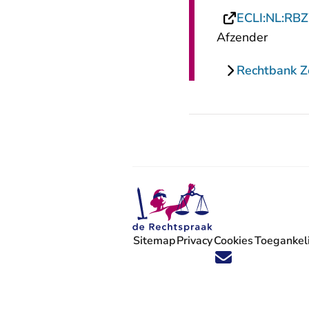
ECLI:NL:RB
Afzender
Rechtbank 
Sitemap
Privacy
Cookies
Toegankeli
Volg ons op X (Twitter) - U verlaat
Volg ons op Facebook - U verlaa
Volg ons op Instagram - U ve
Volg ons op Youtube - U 
Volg ons op LinkedIn -
'Blijf op de hoogte