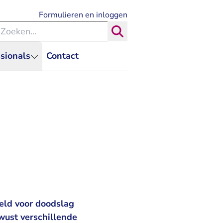
- U verlaat Rechtspraak.nl
Formulieren en inloggen
eken binnen de Rechtspraak
Zoeken
sionals
Contact
eld voor doodslag
ewust verschillende