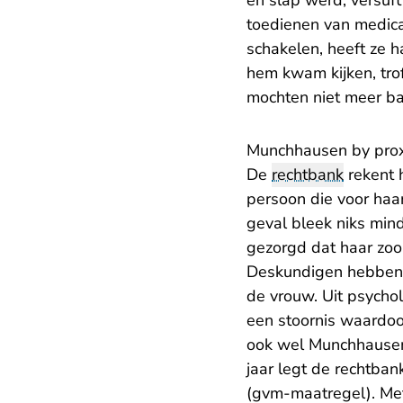
en slap werd, versuf
toedienen van medicat
schakelen, heeft ze ha
hem kwam kijken, tro
mochten niet meer b
​Munchhausen by pro
De
rechtbank
rekent 
persoon die voor haar 
geval bleek niks min
gezorgd dat haar zoo
Deskundigen hebben a
de vrouw. Uit psychol
een stoornis waardoor
ook wel Munchhausen
jaar legt de rechtba
(gvm-maatregel). Met