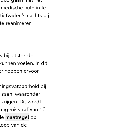
w doorgaan met het
 medische hulp in te
tiefvader ’s nachts bij
 te reanimeren
bij uitstek de
kunnen voelen. In dit
er hebben ervoor
ingsvatbaarheid bij
rnissen, waaronder
krijgen. Dit wordt
angenisstraf van 10
nde
maatregel
op
floop van de