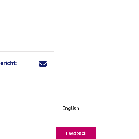
ericht:
Deel dit nieuwsbericht via X - U verlaat Rechtspraa
Deel dit nieuwsbericht via Facebook - U verlaat
Deel dit nieuwsbericht via e-mail
Deel dit nieuwsbericht via LinkedIn - U v
English