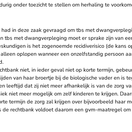
urig onder toezicht te stellen om herhaling te voorkom
had in deze zaak gevraagd om tbs met dwangverplegi
n tbs met dwangverpleging moet er sprake zijn van een
skundigen is het zogenoemde recidiverisico (de kans op 
t alleen oplopen wanneer een onzelfstandig persoon aa
d.
chtbank niet, in ieder geval niet op korte termijn, gebe
ijden van haar broertje bij de biologische vader en is te
n leeftijd dat zij niet meer afhankelijk is van de zorg v
iek niet meer mogelijk om zelf kinderen te krijgen. Daa
orte termijn de zorg zal krijgen over bijvoorbeeld haar 
 de rechtbank voldoet daarom een gvm-maatregel om he