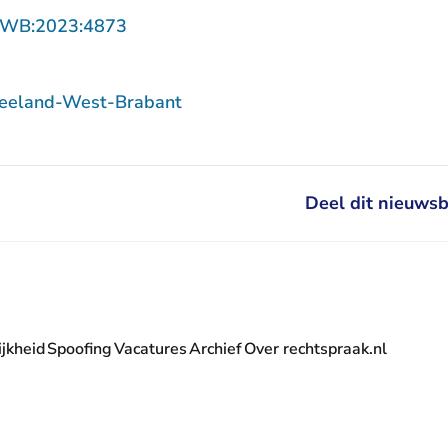
- U verlaat Rechtspraak.nl
ZWB:2023:4873
Zeeland-West-Brabant
Deel dit nieuwsb
jkheid
Spoofing
Vacatures
Archief
Over rechtspraak.nl
- U verlaat Rechtspraak.nl
 Rechtspraak.nl
t Rechtspraak.nl
rlaat Rechtspraak.nl
verlaat Rechtspraak.nl
 U verlaat Rechtspraak.nl
' nieuwsbrief - U verlaat Rechtspraak.nl