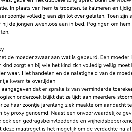
t was, gilde en met dubbele tong sprak, bleef de vrou
ie. In plaats van hem te troosten, te kalmeren en tijdig
ar zoontje volledig aan zijn lot over gelaten. Toen zijn s
f hij de jongen levenloos aan in bed. Pogingen om hem
aten.
xy
het de moeder zwaar aan wat is gebeurd. Een moeder is 
kind zorgt en bij wie het kind zich volledig veilig moet 
der waar. Het handelen en de nalatigheid van de moed
ntje kwam te overlijden.
angegeven dat er sprake is van verminderde toereken
ogisch onderzoek blijkt dat ze lijdt aan meerdere stoo
 ze haar zoontje jarenlang ziek maakte om aandacht te 
 by proxy genoemd. Naast een onvoorwaardelijke gev
nk ook een gedragsbeïnvloedende en vrijheidsbeperke
 deze maatregel is het mogelijk om de verdachte na a