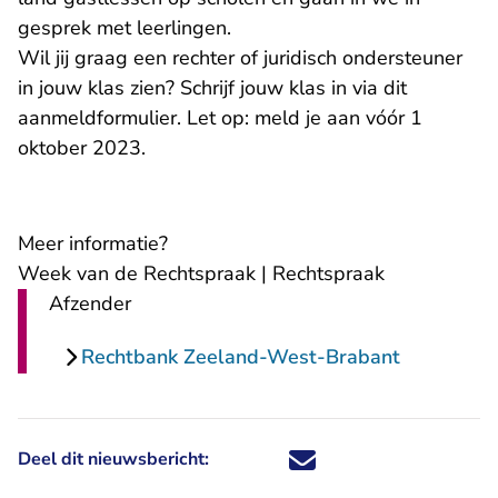
gesprek met leerlingen.
Wil jij graag een rechter of juridisch ondersteuner
in jouw klas zien? Schrijf jouw klas in via
dit
- U verlaat Rechtspraak.nl
aanmeldformulier
. Let op: meld je aan vóór 1
oktober 2023.
Meer informatie?
Week van de Rechtspraak | Rechtspraak
Afzender
Rechtbank Zeeland-West-Brabant
Deel dit nieuwsbericht:
Deel dit nieuwsbericht via X - U 
Deel dit nieuwsbericht via Fa
Deel dit nieuwsbericht via
Deel dit nieuwsbericht