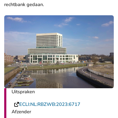
rechtbank gedaan.
Uitspraken
- U verlaat Recht
ECLI:NL:RBZWB:2023:6717
Afzender