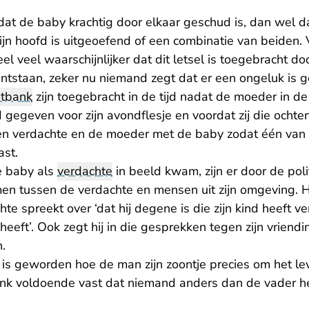
 dat de baby krachtig door elkaar geschud is, dan wel d
jn hoofd is uitgeoefend of een combinatie van beiden.
el veel waarschijnlijker dat dit letsel is toegebracht d
ntstaan, zeker nu niemand zegt dat er een ongeluk is g
htbank
zijn toegebracht in de tijd nadat de moeder in d
 gegeven voor zijn avondflesje en voordat zij die och
een verdachte en de moeder met de baby zodat één van
st.
e baby als
verdachte
in beeld kwam, zijn er door de poli
 tussen de verdachte en mensen uit zijn omgeving. Hie
e spreekt over ‘dat hij degene is die zijn kind heeft ver
eeft’. Ook zegt hij in die gesprekken tegen zijn vriend
n.
 is geworden hoe de man zijn zoontje precies om het le
ank voldoende vast dat niemand anders dan de vader h