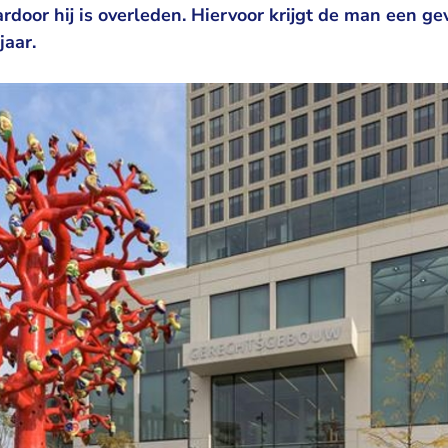
rdoor hij is overleden. Hiervoor krijgt de man een g
jaar.