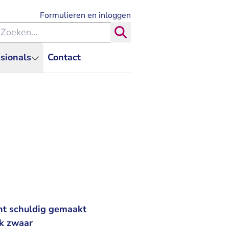
- U verlaat Rechtspraak.nl
Formulieren en inloggen
eken binnen de Rechtspraak
Zoeken
sionals
Contact
nt schuldig gemaakt
lk zwaar