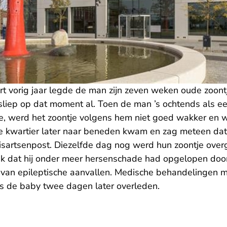
 vorig jaar legde de man zijn zeven weken oude zoontje
sliep op dat moment al. Toen de man ’s ochtends als ee
e, werd het zoontje volgens hem niet goed wakker en wil
kwartier later naar beneden kwam en zag meteen dat 
uisartsenpost. Diezelfde dag nog werd hun zoontje over
ek dat hij onder meer hersenschade had opgelopen doo
 van epileptische aanvallen. Medische behandelingen 
 is de baby twee dagen later overleden.