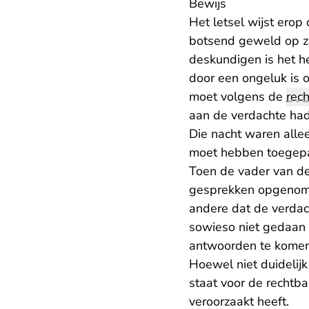
Bewijs
Het letsel wijst erop
botsend geweld op zi
deskundigen is het he
door een ongeluk is o
moet volgens de
rec
aan de verdachte had
Die nacht waren all
moet hebben toegepa
Toen de vader van d
gesprekken opgenomen
andere dat de verdacht
sowieso niet gedaan h
antwoorden te kome
Hoewel niet duidelijk
staat voor de rechtb
veroorzaakt heeft.