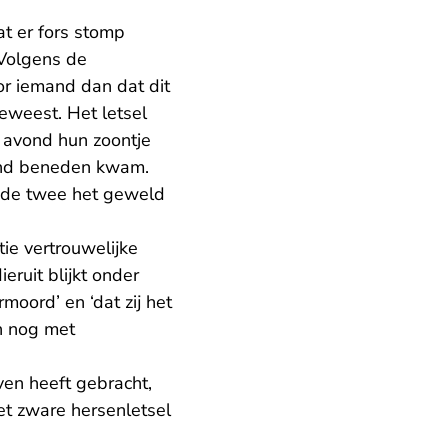
at er fors stomp
 Volgens de
oor iemand dan dat dit
eweest. Het letsel
e avond hun zoontje
tend beneden kwam.
 de twee het geweld
tie vertrouwelijke
ruit blijkt onder
moord’ en ‘dat zij het
in nog met
ven heeft gebracht,
et zware hersenletsel