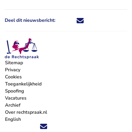
Deel dit nieuwsbericht:
Deel dit nieuwsbericht via X - U 
Deel dit nieuwsbericht via Fa
Deel dit nieuwsbericht via
Deel dit nieuwsbericht
Sitemap
Privacy
Cookies
Toegankelijkheid
Spoofing
Vacatures
- U verlaat Rechtspraak.nl
Archief
Over rechtspraak.nl
English
Volg ons op X (Twitter) - U verlaat Rechtspraak.nl
Volg ons op Facebook - U verlaat Rechtspraak.nl
Volg ons op Instagram - U verlaat Rechtspraak.nl
Volg ons op Youtube - U verlaat Rechtspraak.nl
Volg ons op LinkedIn - U verlaat Rechtspraak.n
'Blijf op de hoogte' nieuwsbrief - U verlaat