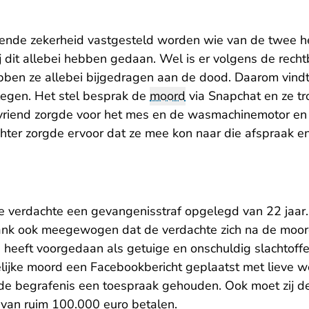
oende zekerheid vastgesteld worden wie van de twee h
ij dit allebei hebben gedaan. Wel is er volgens de rec
en ze allebei bijgedragen aan de dood. Daarom vindt
egen. Het stel besprak de
moord
via Snapchat en ze tro
 vriend zorgde voor het mes en de wasmachinemotor en
hter zorgde ervoor dat ze mee kon naar die afspraak en 
e verdachte een gevangenisstraf opgelegd van 22 jaar.
bank ook meegewogen dat de verdachte zich na de moo
ie heeft voorgedaan als getuige en onschuldig slachtoffer
lijke moord een Facebookbericht geplaatst met lieve w
p de begrafenis een toespraak gehouden. Ook moet zij 
van ruim 100.000 euro betalen.