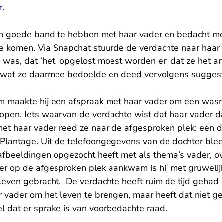
r.
n goede band te hebben met haar vader en bedacht me
e komen. Via Snapchat stuurde de verdachte naar haar
 was, dat ‘het’ opgelost moest worden en dat ze het an
 wat ze daarmee bedoelde en deed vervolgens suggest
m maakte hij een afspraak met haar vader om een was
kopen. Iets waarvan de verdachte wist dat haar vader d
t haar vader reed ze naar de afgesproken plek: een 
Plantage. Uit de telefoongegevens van de dochter bleek
 afbeeldingen opgezocht heeft met als thema’s vader, ove
der op de afgesproken plek aankwam is hij met gruwelij
even gebracht. De verdachte heeft ruim de tijd gehad
r vader om het leven te brengen, maar heeft dat niet 
l dat er sprake is van voorbedachte raad.