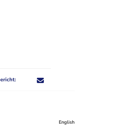
ericht:
Deel dit nieuwsbericht via X - U verlaat Rechtspraa
Deel dit nieuwsbericht via Facebook - U verlaat
Deel dit nieuwsbericht via e-mail
Deel dit nieuwsbericht via LinkedIn - U v
English