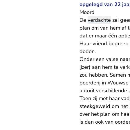
opgelegd van 22 jaa
Moord
De
verdachte
zei gee
plan om van hem af t
dat er maar één optie
Haar vriend begreep
doden.
Onder een valse naa
ijzer) aan hem te ver
zou hebben. Samen me
boerderij in Wouwse 
autorit verschillende
Toen zij met haar va
steekgeweld om het l
over het plan om haa
is dan ook van oordee