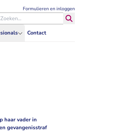
- U verlaat Rechtspraak.nl
Formulieren en inloggen
eken binnen de Rechtspraak
Zoeken
sionals
Contact
p haar vader in
en gevangenisstraf