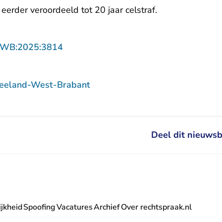
 eerder
veroordeeld
tot 20 jaar celstraf.
- U verlaat Rechtspraak.nl
ZWB:2025:3814
Zeeland-West-Brabant
Deel dit nieuwsb
jkheid
Spoofing
Vacatures
Archief
Over rechtspraak.nl
- U verlaat Rechtspraak.nl
 Rechtspraak.nl
t Rechtspraak.nl
rlaat Rechtspraak.nl
verlaat Rechtspraak.nl
 U verlaat Rechtspraak.nl
' nieuwsbrief - U verlaat Rechtspraak.nl