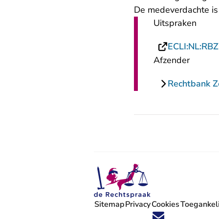
De medeverdachte is
Uitspraken
ECLI:NL:RB
Afzender
Rechtbank 
Sitemap
Privacy
Cookies
Toegankeli
Volg ons op X (Twitter) - U verlaat
Volg ons op Facebook - U verlaa
Volg ons op Instagram - U ve
Volg ons op Youtube - U 
Volg ons op LinkedIn -
'Blijf op de hoogte