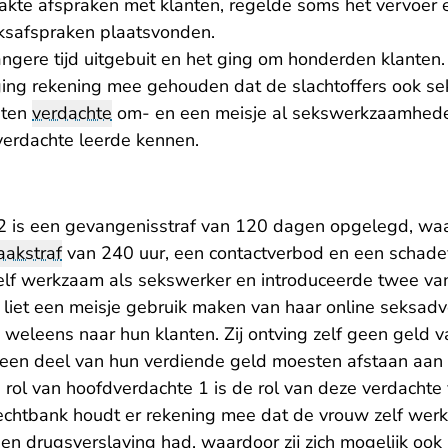
akte afspraken met klanten, regelde soms het vervoer
ksafspraken plaatsvonden.
langere tijd uitgebuit en het ging om honderden klanten
gging rekening mee gehouden dat de slachtoffers ook s
iten
verdachte
om- en een meisje al sekswerkzaamhede
j verdachte leerde kennen.
2 is een gevangenisstraf van 120 dagen opgelegd, w
aakstraf
van 240 uur, een contactverbod en een schad
zelf werkzaam als sekswerker en introduceerde twee van
 liet een meisje gebruik maken van haar online seksadv
weleens naar hun klanten. Zij ontving zelf geen geld va
j een deel van hun verdiende geld moesten afstaan aa
e rol van hoofdverdachte 1 is de rol van deze verdacht
 rechtbank houdt er rekening mee dat de vrouw zelf we
j een drugsverslaving had, waardoor zij zich mogelijk oo