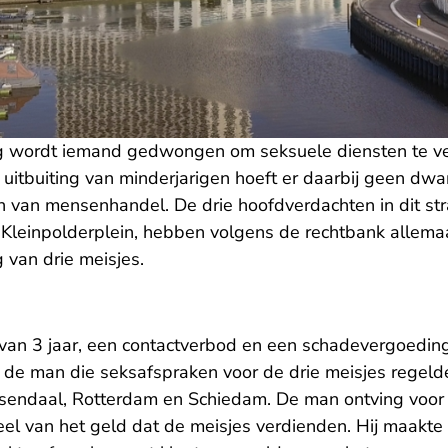
ing wordt iemand gedwongen om seksuele diensten te v
 uitbuiting van minderjarigen hoeft er daarbij geen dwan
 van mensenhandel. De drie hoofdverdachten in dit stra
leinpolderplein, hebben volgens de rechtbank allema
g van drie meisjes.
van 3 jaar, een contactverbod en een schadevergoedin
 de man die seksafspraken voor de drie meisjes regeld
osendaal, Rotterdam en Schiedam. De man ontving voor
el van het geld dat de meisjes verdienden. Hij maakte