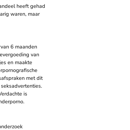
aandeel heeft gehad
jarig waren, maar
aarvan 6 maanden
devergoeding van
jes en maakte
erpornografische
safspraken met dit
 seksadvertenties.
Verdachte is
nderporno.
 onderzoek