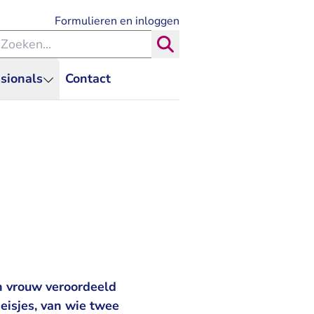
- U verlaat Rechtspraak.nl
Formulieren en inloggen
eken binnen de Rechtspraak
Zoeken
sionals
Contact
 vrouw veroordeeld
eisjes, van wie twee