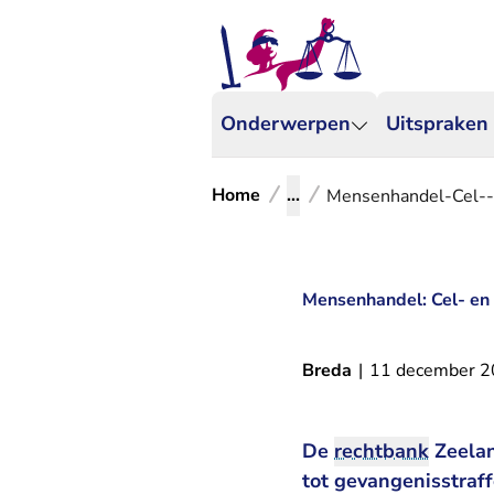
Onderwerpen
Uitspraken
Home
...
Mensenhandel-Cel--e
Mensenhandel: Cel- en t
Breda
|
11 december 
De
rechtbank
Zeelan
tot gevangenisstraff