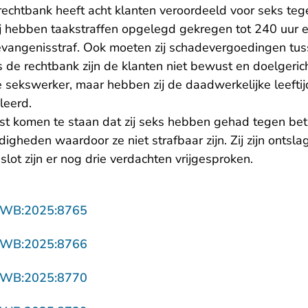
 rechtbank heeft acht klanten veroordeeld voor seks te
Zij hebben taakstraffen opgelegd gekregen tot 240 uur 
evangenisstraf. Ook moeten zij schadevergoedingen tu
s de rechtbank zijn de klanten niet bewust en doelgeri
 sekswerker, maar hebben zij de daadwerkelijke leeftij
leerd.
ast komen te staan dat zij seks hebben gehad tegen beta
digheden waardoor ze niet strafbaar zijn. Zij zijn ontsla
 slot zijn er nog drie verdachten vrijgesproken.
- U verlaat Rechtspraak.nl
ZWB:2025:8765
- U verlaat Rechtspraak.nl
ZWB:2025:8766
- U verlaat Rechtspraak.nl
ZWB:2025:8770