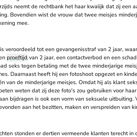
zijds neemt de rechtbank het haar kwalijk dat zij een 
iting. Bovendien wist de vrouw dat twee meisjes minder
ekening mee.
is veroordeeld tot een gevangenisstraf van 2 jaar, w
een
proeftijd
van 2 jaar, een contactverbod en een scha
ad seks tegen betaling met de twee minderjarige meis
s. Daarnaast heeft hij een fotoshoot opgezet en kind
n van de minderjarige meisjes. Omdat hij als klant sek
oeten weten dat zij deze foto's zou gebruiken voor haar
an bijdragen is ook een vorm van seksuele uitbuiting. 
evonden aan het bezitten, maken en verspreiden van ki
hten stonden er dertien vermeende klanten terecht in