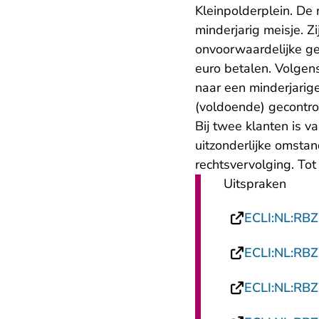
Kleinpolderplein. De
minderjarig meisje. 
onvoorwaardelijke g
euro betalen. Volgen
naar een minderjarige
(voldoende) gecontro
Bij twee klanten is v
uitzonderlijke omstan
rechtsvervolging. Tot
Uitspraken
ECLI:NL:RB
ECLI:NL:RB
ECLI:NL:RB