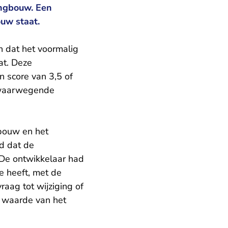
ingbouw. Een
uw staat.
n dat het voormalig
at. Deze
n score van 3,5 of
 zwaarwegende
bouw en het
ld dat de
 De ontwikkelaar had
 heeft, met de
aag tot wijziging of
 waarde van het