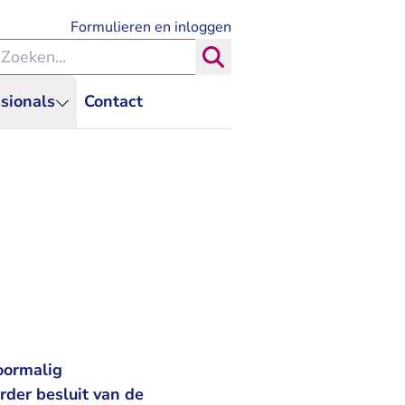
- U verlaat Rechtspraak.nl
Formulieren en inloggen
eken binnen de Rechtspraak
Zoeken
sionals
Contact
oormalig
der besluit van de