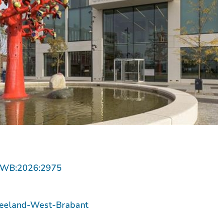
- U verlaat Rechtspraak.nl
ZWB:2026:2975
Zeeland-West-Brabant