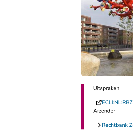
Uitspraken
ECLI:NL:RB
Afzender
Rechtbank 