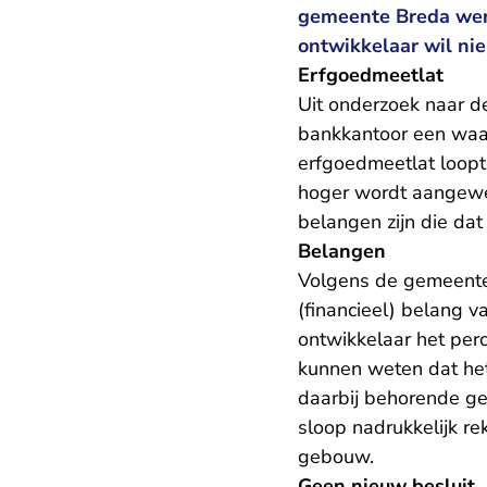
gemeente Breda wer
ontwikkelaar wil ni
Erfgoedmeetlat
Uit onderzoek naar d
bankkantoor een waar
erfgoedmeetlat loopt 
hoger wordt aangewez
belangen zijn die da
Belangen
Volgens de gemeente
(financieel) belang 
ontwikkelaar het per
kunnen weten dat he
daarbij behorende ge
sloop nadrukkelijk 
gebouw.
Geen nieuw besluit